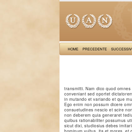
HOME
PRECEDENTE
SUCCESSI
transmitti. Nam dico quod omnes 
conveniant sed oportet dictatore
in mutando et variando et que mut
Ego enim non possum dicere om
consuetudines nescio et scire no
non deberem quia generaret tedi
quibus rationabiliter possumus u
sicut dixi, studiosius debes imitari
hominum vultus, ita et mores, et