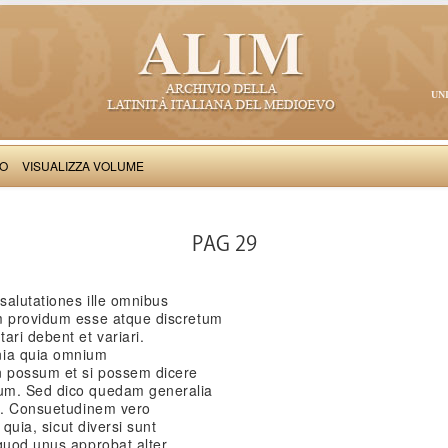
UN
VO
VISUALIZZA VOLUME
Boncompagnus de Signa: V tabule salutationum
PAG 29
salutationes ille omnibus
m providum esse atque discretum
ari debent et variari.
nia quia omnium
n possum et si possem dicere
um. Sed dico quedam generalia
ti. Consuetudinem vero
 quia, sicut diversi sunt
 quod unus approbat alter