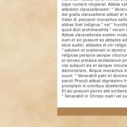
sepe numero vituperat. Abbas val
abbatem claravallensem: " Venerab
dei gratia claravallensi abbati et 
frater A. peccator monachus vall
abbas licet indignus " vel " humil
quod dicit archimandrita " veram i
Abbas claravallensis eodem modo 
eum et sic possunt se abbates ad
sicut audivi, abbates et viri religi
" salutem et orationem in domino
religiose persone semper nitunt
et omnes prelatos ecclesiarum pre
nisi subsunt eis et semper minor
demonstrare. Aliquis monachus it
suum: " Venerabili patri et domino
sancti Proculi abbati dignissimo 
promptam in omnibus obedientiam
Et sic possunt plures sibi scribere
" Venerabili in Christo matri vel s