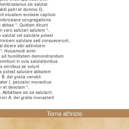
lombrosianus sic salutat
ili patri et domino G.
toti eiusdem ecclesie capitulo
ombrosiane congregationis
is abbas ". Quidam dicunt
n vero salutari salutem ".
salutat vel salutare potest
invicem salutare sed consueverunt,
osi dicere sibi adinvicem
 ". Huiusmodi enim
ur ad humilitatem demonstrandam
mittunt in suis salutationibus
es omnibus se volunt
a potest salutare abbatem
 B. dei gratia cenobii
frater I. peccator monachus
 et devotam ".
. Abbatisse sic se salutant:
orori A. dei gratia monasterii
Torna all'inizio