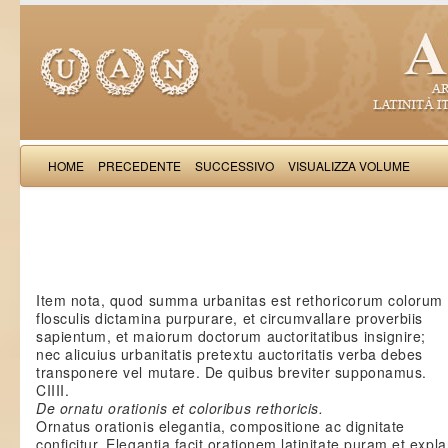
HOME
PRECEDENTE
SUCCESSIVO
VISUALIZZA VOLUME
Guido
Item nota, quod summa urbanitas est rethoricorum colorum
flosculis dictamina purpurare, et circumvallare proverbiis
sapientum, et maiorum doctorum auctoritatibus insignire;
nec alicuius urbanitatis pretextu auctoritatis verba debes
transponere vel mutare. De quibus breviter supponamus.
CIIII.
De ornatu orationis et coloribus rethoricis.
Ornatus orationis elegantia, compositione ac dignitate
conficitur. Elegantia facit orationem latinitate puram et expl