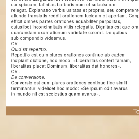
conspicuam; latinitas barbarismum et solecismum
relegat. Explanatio verbis usitatis et propriis, seu competent
aliunde translatis reddit orationem lucidam et apertam. Conp
efficit omnes partes orationes equabiliter perpolitas,
cuiuslibet inconcinnitatis vitiis relegatis. Dignitas est que or
quarumdam exornationum varietate colorat. De quibus
sub compendio videamus.
CV.
Quid sit repetitio.
Repetitio est cum plures orationes continue ab eadem
incipiant dictione, hoc modo: «Liberalitas confert famam,
liberalitas placat Dominum, liberalitas dat honores».
CVI.
De conversione.
Conversio est cum plures orationes continue fine simili
terminantur, videlicet hoc modo: «Se ipsum odit avarus
in mundo nil est scelestius quam avarus».
To