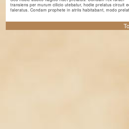
transiens per murum cilicio utebatur, hodie prelatus circuit 
faleratus. Condam prophete in atriis habitabant, modo prelat
To