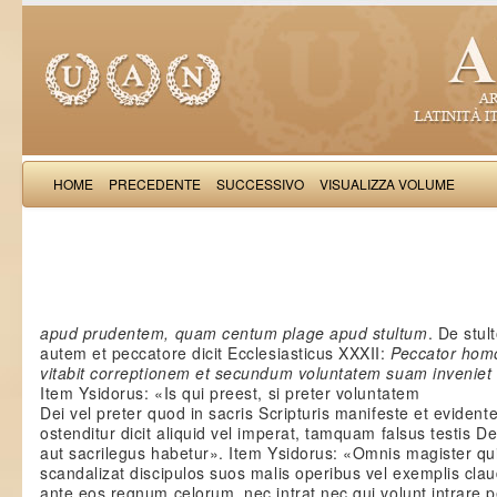
HOME
PRECEDENTE
SUCCESSIVO
VISUALIZZA VOLUME
Salimb
apud prudentem, quam centum plage apud stultum
. De stul
autem et peccatore dicit Ecclesiasticus XXXII:
Peccator hom
vitabit correptionem et secundum voluntatem suam invenie
Item Ysidorus: «Is qui preest, si preter voluntatem
Dei vel preter quod in sacris Scripturis manifeste et evidente
ostenditur dicit aliquid vel imperat, tamquam falsus testis De
aut sacrilegus habetur». Item Ysidorus: «Omnis magister qu
scandalizat discipulos suos malis operibus vel exemplis clau
ante eos regnum celorum, nec intrat nec qui volunt intrare pe