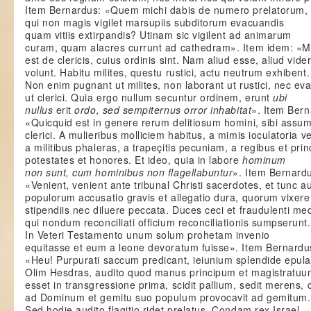
Item Bernardus: «Quem michi dabis de numero prelatorum,
qui non magis vigilet marsupiis subditorum evacuandis
quam vitiis extirpandis? Utinam sic vigilent ad animarum
curam, quam alacres currunt ad cathedram». Item idem: «
est de clericis, cuius ordinis sint. Nam aliud esse, aliud vider
volunt. Habitu milites, questu rustici, actu neutrum exhibent.
Non enim pugnant ut milites, non laborant ut rustici, nec ev
ut clerici. Quia ergo nullum secuntur ordinem, erunt
ubi
nullus
erit
ordo, sed sempiternus orror inhabitat
». Item Bern
«Quicquid est in genere rerum delitiosum homini, sibi assu
clerici. A mulieribus molliciem habitus, a mimis ioculatoria v
a militibus phaleras, a trapeçitis pecuniam, a regibus et prin
potestates et honores. Et ideo, quia in labore
hominum
non sunt, cum hominibus non flagellabuntur
». Item Bernard
«Venient, venient ante tribunal Christi sacerdotes, et tunc a
populorum accusatio gravis et allegatio dura, quorum vixere
stipendiis nec diluere peccata. Duces ceci et fraudulenti me
qui nondum reconciliati officium reconciliationis sumpserunt.
In Veteri Testamento unum solum prohetam invenio
equitasse et eum a leone devoratum fuisse». Item Bernardu
«Heu! Purpurati saccum predicant, ieiunium splendide epula
Olim Hesdras, audito quod manus principum et magistratu
esset in transgressione prima, scidit pallium, sedit merens, 
ad Dominum et gemitu suo populum provocavit ad gemitum.
Sed hodie audito flagitio ridet prelatus. Condam rex Israel