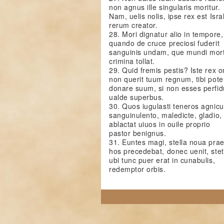
non agnus ille singularis moritur.
Nam, uelis nolis, ipse rex est Isra
rerum creator.
28. Mori dignatur alio in tempore,
quando de cruce preciosi fuderit
sanguinis undam, que mundi mort
crimina tollat.
29. Quid fremis pestis? Iste rex 
non querit tuum regnum, tibi pote
donare suum, si non esses perfid
ualde superbus.
30. Quos iugulasti teneros agnicu
sanguinulento, maledicte, gladio,
ablactat uiuos in ouile proprio
pastor benignus.
31. Euntes magi, stella noua pra
hos precedebat, donec uenit, stet
ubi tunc puer erat in cunabulis,
redemptor orbis.