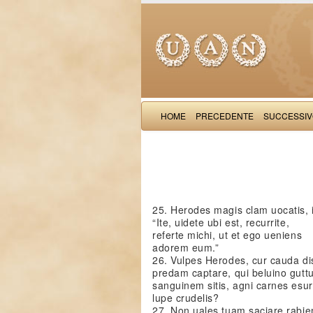
HOME
PRECEDENTE
SUCCESSI
25. Herodes magis clam uocatis, 
“Ite, uidete ubi est, recurrite,
referte michi, ut et ego ueniens
adorem eum.”
26. Vulpes Herodes, cur cauda di
predam captare, qui beluino gutt
sanguinem sitis, agni carnes esur
lupe crudelis?
27. Non uales tuam saciare rabie