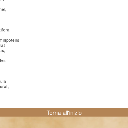
hel,
ifera
omnipotens
rat
us,
los
euia
erat,
Torna all'inizio