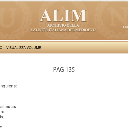
UN
VO
VISUALIZZA VOLUME
Paulinus Aquileiensis: Carmina
PAG 135
inquiens:
ssimulas
ure
is,
m,