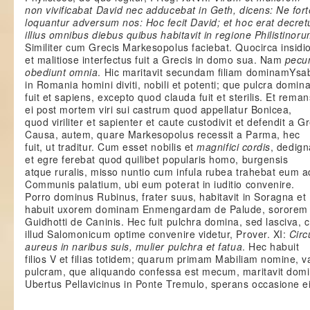
non vivificabat David nec adducebat in Geth, dicens: Ne fort
loquantur adversum nos: Hoc fecit David; et hoc erat decre
illius omnibus diebus quibus habitavit in regione Philistinor
Similiter cum Grecis Markesopolus faciebat. Quocirca insidi
et malitiose interfectus fuit a Grecis in domo sua. Nam
pecu
obediunt omnia
. Hic maritavit secundam filiam dominamYsa
in Romania homini diviti, nobili et potenti; que pulcra domin
fuit et sapiens, excepto quod clauda fuit et sterilis. Et reman
ei post mortem viri sui castrum quod appellatur Bonicea,
quod viriliter et sapienter et caute custodivit et defendit a Gr
Causa, autem, quare Markesopolus recessit a Parma, hec
fuit, ut traditur. Cum esset nobilis et
magnifici cordis
, dedign
et egre ferebat quod quilibet popularis homo, burgensis
atque ruralis, misso nuntio cum infula rubea trahebat eum a
Communis palatium, ubi eum poterat in iuditio convenire.
Porro dominus Rubinus, frater suus, habitavit in Soragna et
habuit uxorem dominam Enmengardam de Palude, sororem 
Guidhotti de Caninis. Hec fuit pulchra domina, sed lasciva, c
illud Salomonicum optime convenire videtur, Prover. XI:
Circ
aureus in naribus suis, mulier pulchra et fatua
. Hec habuit
filios V et filias totidem; quarum primam Mabiliam nomine, v
pulcram, que aliquando confessa est mecum, maritavit dom
Ubertus Pellavicinus in Ponte Tremulo, sperans occasione e