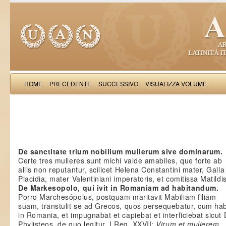
HOME
PRECEDENTE
SUCCESSIVO
VISUALIZZA VOLUME
Salimb
De sanctitate trium nobilium mulierum sive dominarum.
Certe tres mulieres sunt michi valde amabiles, que forte ab
aliis non reputantur, scilicet Helena Constantini mater, Galla
Placidia, mater Valentiniani imperatoris, et comitissa Matildis
De Markesopolo, qui ivit in Romaniam ad habitandum.
Porro Marchesópolus, postquam maritavit Mabiliam filiam
suam, transtulit se ad Grecos, quos persequebatur, cum hab
in Romania, et impugnabat et capiebat et interficiebat sicut
Phylisteos, de quo legitur, I Reg. XXVII:
Virum et mulierem