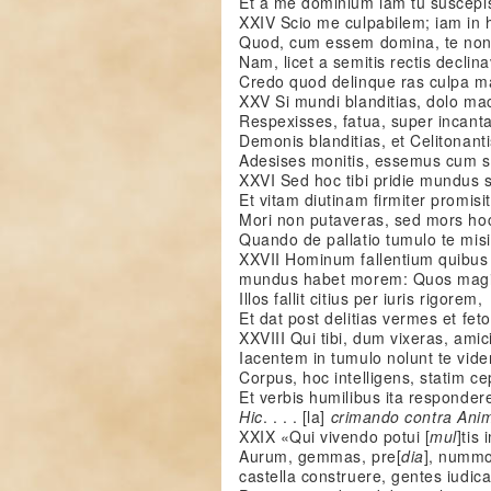
Et a me dominium iam tu suscepis
XXIV Scio me culpabilem; iam in h
Quod, cum essem domina, te non 
Nam, licet a semitis rectis declina
Credo quod delinque ras culpa ma
XXV Si mundi blanditias, dolo ma
Respexisses, fatua, super incanta
Demonis blanditias, et Celitonanti
Adesises monitis, essemus cum s
XXVI Sed hoc tibi pridie mundus si
Et vitam diutinam firmiter promisit
Mori non putaveras, sed mors hoc 
Quando de pallatio tumulo te misi
XXVII Hominum fallentium quibus
mundus habet morem: Quos magis
Illos fallit citius per iuris rigorem,
Et dat post delitias vermes et fet
XXVIII Qui tibi, dum vixeras, amic
Iacentem in tumulo nolunt te vide
Corpus, hoc intelligens, statim cep
Et verbis humilibus ita responder
Hic
. . . . [la]
crimando
contra An
XXIX «Qui vivendo potui [
mul
]tis
Aurum, gemmas, pre[
dia
], nummo
castella construere, gentes iudica