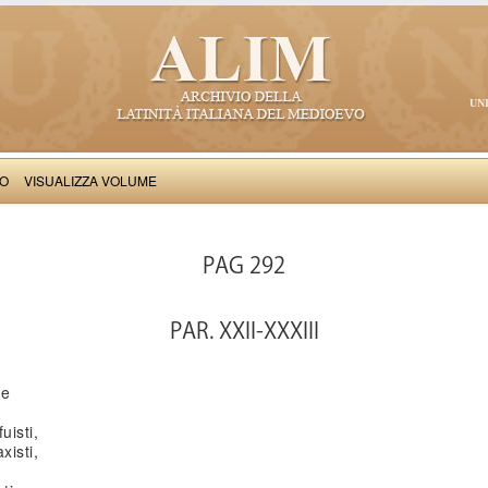
UN
VO
VISUALIZZA VOLUME
: Visio Philiberti (vel Fulberti)
PAG 292
PAR. XXII-XXXIII
re
uisti,
xisti,