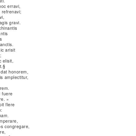
ti.
oc erravi,
refrenavi;
vi,
gis gravi.
chinantis
ntis
s
anctis.
c arisit
;
elisit,
t.§
 dat honorem,
 amplectitur,
orem.
i fuere
re. »
it flere
e:
imam
.
 imperare,
s congregare,
re,