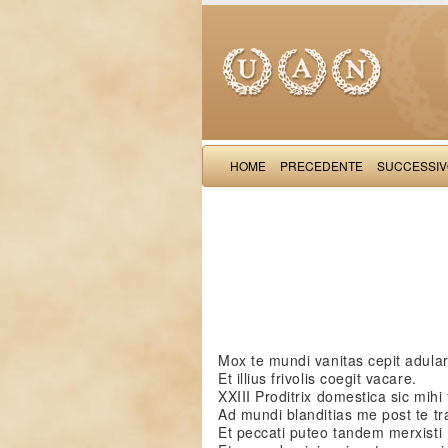
HOME
PRECEDENTE
SUCCESSI
Mox te mundi vanitas cepit adula
Et illius frivolis coegit vacare.
XXIII Proditrix domestica sic mihi f
Ad mundi blanditias me post te tra
Et peccati puteo tandem merxisti