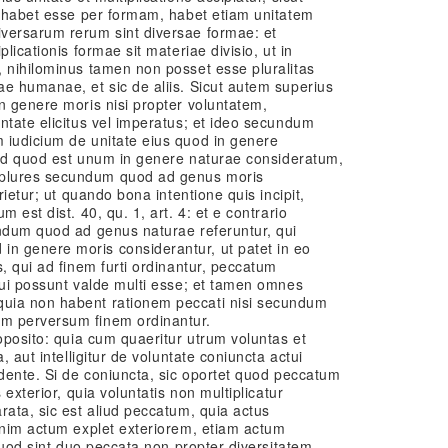
e habet esse per formam, habet etiam unitatem
versarum rerum sint diversae formae: et
licationis formae sit materiae divisio, ut in
, nihilominus tamen non posset esse pluralitas
e humanae, et sic de aliis. Sicut autem superius
n genere moris nisi propter voluntatem,
ntate elicitus vel imperatus; et ideo secundum
 iudicium de unitate eius quod in genere
quid quod est unum in genere naturae consideratum,
plures secundum quod ad genus moris
rietur; ut quando bona intentione quis incipit,
 est dist. 40, qu. 1, art. 4: et e contrario
undum quod ad genus naturae referuntur, qui
n genere moris considerantur, ut patet in eo
, qui ad finem furti ordinantur, peccatum
qui possunt valde multi esse; et tamen omnes
uia non habent rationem peccati nisi secundum
m perversum finem ordinantur.
roposito: quia cum quaeritur utrum voluntas et
, aut intelligitur de voluntate coniuncta actui
edente. Si de coniuncta, sic oportet quod peccatum
 exterior, quia voluntatis non multiplicatur
rata, sic est aliud peccatum, quia actus
enim actum explet exteriorem, etiam actum
 quod sint duo peccata non propter diversitatem