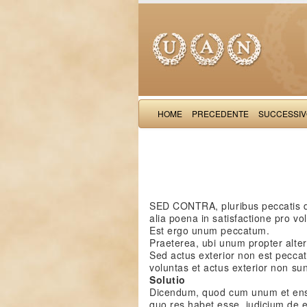
HOME
PRECEDENTE
SUCCESSI
SED CONTRA, pluribus peccatis d
alia poena in satisfactione pro vol
Est ergo unum peccatum.
Praeterea, ubi unum propter alter
Sed actus exterior non est pecca
voluntas et actus exterior non s
Solutio
Dicendum, quod cum unum et ens 
quo res habet esse, iudicium de ei