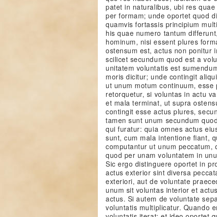
patet in naturalibus, ubi res qua
per formam; unde oportet quod di
quamvis fortassis principium multip
his quae numero tantum differunt
hominum, nisi essent plures forma
ostensum est, actus non ponitur i
scilicet secundum quod est a volu
unitatem voluntatis est sumendum
moris dicitur; unde contingit ali
ut unum motum continuum, esse 
retorquetur, si voluntas in actu va
et mala terminat, ut supra ostensum
contingit esse actus plures, sec
tamen sunt unum secundum quod i
qui furatur: quia omnes actus eius
sunt, cum mala intentione fiant, 
computantur ut unum peccatum, q
quod per unam voluntatem in unu
Sic ergo distinguere oportet in p
actus exterior sint diversa peccata
exteriori, aut de voluntate praec
unum sit voluntas interior et actus
actus. Si autem de voluntate sepa
voluntatis multiplicatur. Quando 
voluntatis iterat; et ideo oportet