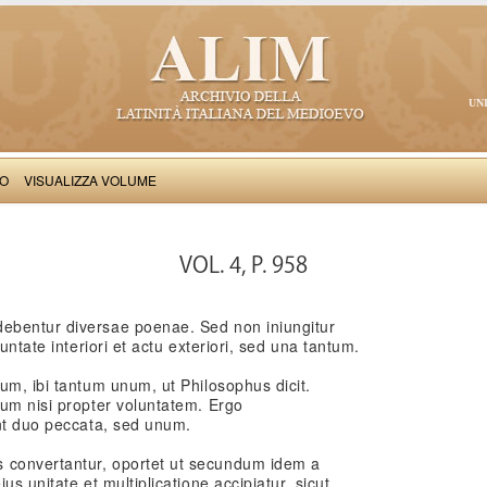
UN
VO
VISUALIZZA VOLUME
Thomas Aquinas: Scriptum super Libros Sententiarum, II
VOL. 4, P. 958
ebentur diversae poenae. Sed non iniungitur
untate interiori et actu exteriori, sed una tantum.
um, ibi tantum unum, ut Philosophus dicit.
tum nisi propter voluntatem. Ergo
unt duo peccata, sed unum.
convertantur, oportet ut secundum idem a
us unitate et multiplicatione accipiatur, sicut