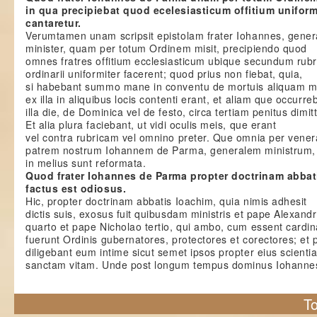
in qua precipiebat quod ecelesiasticum offitium unifor
cantaretur.
Verumtamen unam scripsit epistolam frater Iohannes, gener
minister, quam per totum Ordinem misit, precipiendo quod
omnes fratres offitium ecclesiasticum ubique secundum rub
ordinarii uniformiter facerent; quod prius non fiebat, quia,
si habebant summo mane in conventu de mortuis aliquam m
ex illa in aliquibus locis contenti erant, et aliam que occurre
illa die, de Dominica vel de festo, circa tertiam penitus dimit
Et alia plura faciebant, ut vidi oculis meis, que erant
vel contra rubricam vel omnino preter. Que omnia per vene
patrem nostrum Iohannem de Parma, generalem ministrum,
in melius sunt reformata.
Quod frater Iohannes de Parma propter doctrinam abbat
factus est odiosus.
Hic, propter doctrinam abbatis Ioachim, quia nimis adhesit
dictis suis, exosus fuit quibusdam ministris et pape Alexand
quarto et pape Nicholao tertio, qui ambo, cum essent cardin
fuerunt Ordinis gubernatores, protectores et corectores; et 
diligebant eum intime sicut semet ipsos propter eius scienti
sanctam vitam. Unde post longum tempus dominus Iohanne
To