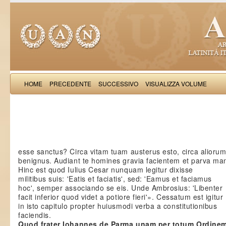
HOME
PRECEDENTE
SUCCESSIVO
VISUALIZZA VOLUME
Salimb
esse sanctus? Circa vitam tuam austerus esto, circa alioru
benignus. Audiant te homines gravia facientem et parva ma
Hinc est quod Iulius Cesar nunquam legitur dixisse
militibus suis: 'Eatis et faciatis', sed: 'Eamus et faciamus
hoc', semper associando se eis. Unde Ambrosius: 'Libenter
facit inferior quod videt a potiore fieri'». Cessatum est igitur
in isto capitulo propter huiusmodi verba a constitutionibus
faciendis.
Quod frater Iohannes de Parma unam per totum Ordinem 