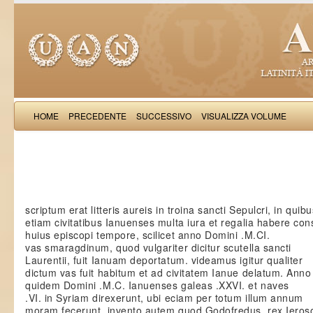
HOME
PRECEDENTE
SUCCESSIVO
VISUALIZZA VOLUME
Iacobus de Varagi
scriptum erat litteris aureis in troina sancti Sepulcri, in quibu
etiam civitatibus Ianuenses multa iura et regalia habere co
huius episcopi tempore, scilicet anno Domini .M.CI.
vas smaragdinum, quod vulgariter dicitur scutella sancti
Laurentii, fuit Ianuam deportatum. videamus igitur qualiter
dictum vas fuit habitum et ad civitatem Ianue delatum. Anno
quidem Domini .M.C. Ianuenses galeas .XXVI. et naves
.VI. in Syriam direxerunt, ubi eciam per totum illum annum
moram fecerunt. invento autem quod Godofredus, rex Ieroso