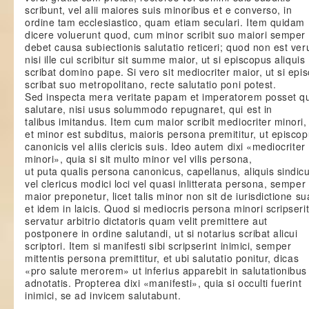
scribunt, vel alii maiores suis minoribus et e converso, in
ordine tam ecclesiastico, quam etiam seculari. Item quidam
dicere voluerunt quod, cum minor scribit suo maiori semper
debet causa subiectionis salutatio reticeri; quod non est ve
nisi ille cui scribitur sit summe maior, ut si episcopus aliquis
scribat domino pape. Si vero sit mediocriter maior, ut si epi
scribat suo metropolitano, recte salutatio poni potest.
Sed inspecta mera veritate papam et imperatorem posset qu
salutare, nisi usus solummodo repugnaret, qui est in
talibus imitandus. Item cum maior scribit mediocriter minori,
et minor est subditus, maioris persona premititur, ut episco
canonicis vel aliis clericis suis. Ideo autem dixi «mediocriter
minori», quia si sit multo minor vel vilis persona,
ut puta qualis persona canonicus, capellanus, aliquis sindic
vel clericus modici loci vel quasi inlitterata persona, semper
maior preponetur, licet talis minor non sit de iurisdictione su
et idem in laicis. Quod si mediocris persona minori scripserit
servatur arbitrio dictatoris quam velit premittere aut
postponere in ordine salutandi, ut si notarius scribat alicui
scriptori. Item si manifesti sibi scripserint inimici, semper
mittentis persona premittitur, et ubi salutatio ponitur, dicas
«pro salute merorem» ut inferius apparebit in salutationibus
adnotatis. Propterea dixi «manifesti», quia si occulti fuerint
inimici, se ad invicem salutabunt.