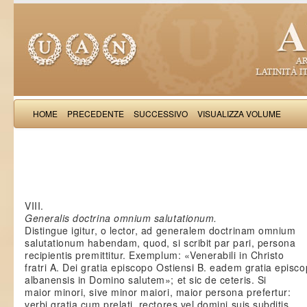
HOME
PRECEDENTE
SUCCESSIVO
VISUALIZZA VOLUME
Guido
VIII.
Generalis doctrina omnium salutationum.
Distingue igitur, o lector, ad generalem doctrinam omnium
salutationum habendam, quod, si scribit par pari, persona
recipientis premittitur. Exemplum: «Venerabili in Christo
fratri A. Dei gratia episcopo Ostiensi B. eadem gratia episc
albanensis in Domino salutem»; et sic de ceteris. Si
maior minori, sive minor maiori, maior persona prefertur:
verbi gratia cum prelati, rectores vel domini suis subditis