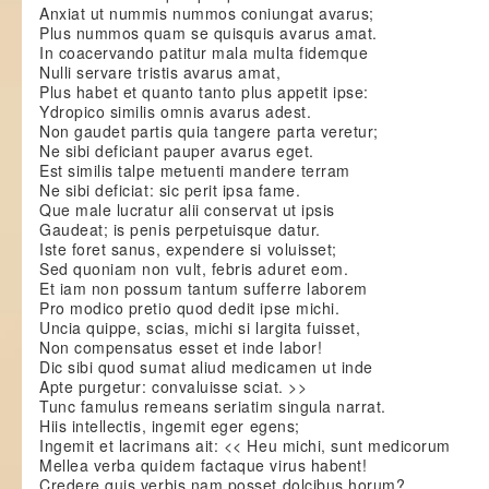
Anxiat ut nummis nummos coniungat avarus;
Plus nummos quam se quisquis avarus amat.
In coacervando patitur mala multa fidemque
Nulli servare tristis avarus amat,
Plus habet et quanto tanto plus appetit ipse:
Ydropico similis omnis avarus adest.
Non gaudet partis quia tangere parta veretur;
Ne sibi deficiant pauper avarus eget.
Est similis talpe metuenti mandere terram
Ne sibi deficiat: sic perit ipsa fame.
Que male lucratur alii conservat ut ipsis
Gaudeat; is penis perpetuisque datur.
Iste foret sanus, expendere si voluisset;
Sed quoniam non vult, febris aduret eom.
Et iam non possum tantum sufferre laborem
Pro modico pretio quod dedit ipse michi.
Uncia quippe, scias, michi si largita fuisset,
Non compensatus esset et inde labor!
Dic sibi quod sumat aliud medicamen ut inde
Apte purgetur: convaluisse sciat. >>
Tunc famulus remeans seriatim singula narrat.
Hiis intellectis, ingemit eger egens;
Ingemit et lacrimans ait: << Heu michi, sunt medicorum
Mellea verba quidem factaque virus habent!
Credere quis verbis nam posset dolcibus horum?