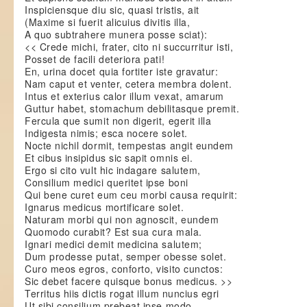
Inspiciensque diu sic, quasi tristis, ait
(Maxime si fuerit alicuius divitis illa,
A quo subtrahere munera posse sciat):
<< Crede michi, frater, cito ni succurritur isti,
Posset de facili deteriora pati!
En, urina docet quia fortiter iste gravatur:
Nam caput et venter, cetera membra dolent.
Intus et exterius calor illum vexat, amarum
Guttur habet, stomachum debilitasque premit.
Fercula que sumit non digerit, egerit illa
Indigesta nimis; esca nocere solet.
Nocte nichil dormit, tempestas angit eundem
Et cibus insipidus sic sapit omnis ei.
Ergo si cito vult hic indagare salutem,
Consilium medici queritet ipse boni
Qui bene curet eum ceu morbi causa requirit:
Ignarus medicus mortificare solet.
Naturam morbi qui non agnoscit, eundem
Quomodo curabit? Est sua cura mala.
Ignari medici demit medicina salutem;
Dum prodesse putat, semper obesse solet.
Curo meos egros, conforto, visito cunctos:
Sic debet facere quisque bonus medicus. >>
Territus hiis dictis rogat illum nuncius egri
Ut sibi consilium prebeat ipse modo.