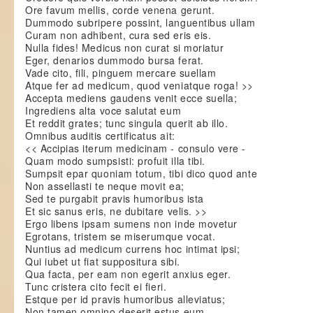
Ore favum mellis, corde venena gerunt.
Dummodo subripere possint, languentibus ullam
Curam non adhibent, cura sed eris eis.
Nulla fides! Medicus non curat si moriatur
Eger, denarios dummodo bursa ferat.
Vade cito, fili, pinguem mercare suellam
Atque fer ad medicum, quod veniatque roga! >>
Accepta mediens gaudens venit ecce suella;
Ingrediens alta voce salutat eum
Et reddit grates; tunc singula querit ab illo.
Omnibus auditis certificatus ait:
<< Accipias iterum medicinam - consulo vere -
Quam modo sumpsisti: profuit illa tibi.
Sumpsit epar quoniam totum, tibi dico quod ante
Non assellasti te neque movit ea;
Sed te purgabit pravis humoribus ista
Et sic sanus eris, ne dubitare velis. >>
Ergo libens ipsam sumens non inde movetur
Egrotans, tristem se miserumque vocat.
Nuntius ad medicum currens hoc intimat ipsi;
Qui iubet ut fiat suppositura sibi.
Qua facta, per eam non egerit anxius eger.
Tunc cristera cito fecit ei fieri.
Estque per id pravis humoribus alleviatus;
Non tamen omnino deserit estus eum.