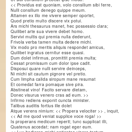
<< Providus est quoniam, volo consilium sibi ferre,
Nulli consilium denego quippe meum.
Attamen ex illo me vivere semper oportet,
Quod pretio multo discere vix potui.
Ars michi thesaurus manet, hec possessio clara;
Quilibet arte sua vivere debet homo.
Servivi multis qui premia nulla dederunt,
Frivola verba tamen multa dedere michi.
Vix modo pro meritis aliquis respondet amicus,
Quilibet ingratus cernitur esse quasi.
Dum dolet infirmus, promittit premia multa;
Cessat promissum cum dolor ipse cadit.
Disposui quare nulli servire deinceps,
Ni michi sit cautum pignore vel pretio.
Cum limpha calida siropum mane resumat
Et comedat farra pomaque sive pira.
Abstineat vino! Facito servare dietam,
Donec visurus venero cras ad eum. >>
Infirmo rediens exponit cuncta minister.
Talibus auditis fortius ille dolet
Atque verens nimium: << Propera velociter >> , inquit,
<< Ad me quod veniat supplice voce roga! >>
Is properans medicum reperit; tunc supplicat illi,
Quatenus accedat; nam rogat eger eum.