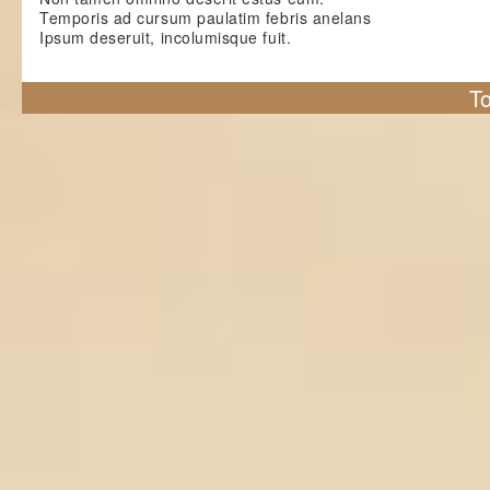
Temporis ad cursum paulatim febris anelans
Ipsum deseruit, incolumisque fuit.
To