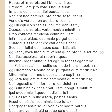
Rebus et in verbis est tibi nulla fides.
Credenti vere pro voto singula fiunt:
In factis cunctis est tibi pauca fides.
Non est hoc hominis, pro certo scito, fidelis,
Veridicis verbis non adhibere fidem. >>
<< Quicquid vis facias, noli me debilitare,
Queso, tuis verbis; verba nociva michi! >>
Ergo confecta medicina combibit illam
Infirmus cupidus; que male purgat eum.
Quatenus assellet expectat debilis eger;
Sed cum fallat eum spes sua, tristis ait:
<< Vade, voca medicum veniat quod protinus ad me! >>
Nuntius accelerat ut reperire queat.
Invento, rogat hunc ut ad egrum tendat egentem:
<< Peius >>, ait, << solito se modo tristis habet. >>
<< Quomodo? Nonne bene purgavit eum medicina?
Miror, mirantem me stupor atque capit. >>
<< Vera loquor: minime commovit eum medicina;
Non egessit enim, fortiter unde dolet. >>
<< Cum bibit exitiens epar illam, congrua multum
Ipsi crede michi quod medicina fuit.
Utilis esset ei nunc altera, postea sanus
Esset uti piscis; sed nimis ipse tenax.
Congregat assidue, nil volt expendere parcus,
Nec dare vult aliquid proque salute sua!