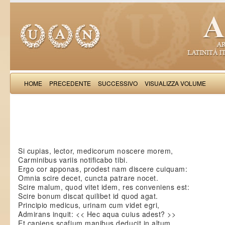
HOME
PRECEDENTE
SUCCESSIVO
VISUALIZZA VOLUME
: D
Si cupias, lector, medicorum noscere morem,
Carminibus variis notificabo tibi.
Ergo cor apponas, prodest nam discere cuiquam:
Omnia scire decet, cuncta patrare nocet.
Scire malum, quod vitet idem, res conveniens est:
Scire bonum discat quilibet id quod agat.
Principio medicus, urinam cum videt egri,
Admirans inquit: << Hec aqua cuius adest? >>
Et capiens scafium manibus deducit in altum