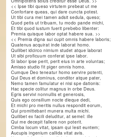
Omnipotens solus creditur esse Deus. >>
<< Ipse tibi queso virtutem prebeat ut me
Confortare queas, qui dare cuncta potest.
Ut tibi cura mei tamen adsit sedula, queso;
Quod petis ut tribuam, tu modo pande michi,
Et tibi quod iustum fuerit prebebo libenter:
Premia quisque labor optat habere sua. >>
<< Premia digna sui cupit omnis habere laboris;
Quatenus acquirat inde laborat homo.
Quilibet idcirco nimium studet atque laborat
Ut sibi proficuum conferat ipse labor.
Si labor ipse perit, perit eius in arte voluntas;
Amisso studio fit piger omnis homo.
Cumque Deo teneatur homo servire potenti,
Qui Deus et dominus, conditor atque pater,
Nemo tamen famulatur ei nisi spe dationis:
Hac specie colitur magnus in orbe Deus.
Egris servivi nonnullis et generosis,
Quis ego consilium nocte dieque dedi,
Et michi pro meritis nullus respondit eorum,
Qui promittebant munera multa michi.
Quilibet ex facili deluditur, at semel: ille
Qui me decepit fallere non poterit.
Cimba locum vitat, ipsam qui lesit euntem;
Aucupis ingenium callida vitat avis.