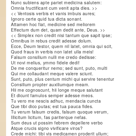
Nunc subiens apte pariet medicina salutem:
Omnia fructificant cum venit apta dies. >>
<< Ventosis verbis et vanis imbuis aures;
Ignoro certe quid tua dicta sonant.
Attamen hoc fiat, medicine sed meliorem
Effectum dum det, quam dedit ante, Deus. >>
<< Simplex non credit nisi tantum que sapit ipse;
Omnibus in rebus credit adesse dolum.
Ecce, Deum testor, quem nil latet, omnia qui scit,
Quod fraus in verbis non latet ulla meis!
Falsum consilium nulli me credo dedisse:
Ut novi melius, ymmo fidele dedi!
De me conqueritur nemo; sed sunt, puto, multi
Qui me collaudant meque valere sciunt.
Sunt, puto, plus centum michi qui servire tenentur
Consilium propter auxiliumque meam.
Hii me cognoscunt, hii longe meque salutant
Et dicunt famulos semper adesse meos.
Tu vero me nescis adhuc, mendacia cuncta
Que tibi dico putas; est tua pauca fides.
Tu verum falsum credis, falsum quoque verum,
Illicitum licitum, fas pariterque nefas.
Sum deus ut possim febrem depellere verbo
Atque crucis signo vivificare viros?
Crede michi: tibi vis medicamen proderit ullum;