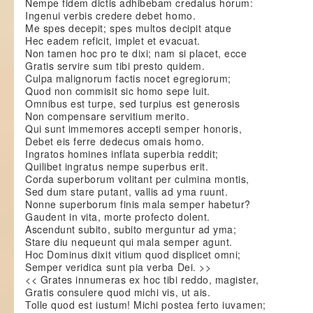
Nempe fidem dictis adhibebam credalus horum:
Ingenui verbis credere debet homo.
Me spes decepit; spes multos decipit atque
Hec eadem reficit, implet et evacuat.
Non tamen hoc pro te dixi; nam si placet, ecce
Gratis servire sum tibi presto quidem.
Culpa malignorum factis nocet egregiorum;
Quod non commisit sic homo sepe luit.
Omnibus est turpe, sed turpius est generosis
Non compensare servitium merito.
Qui sunt immemores accepti semper honoris,
Debet eis ferre dedecus omais homo.
Ingratos homines inflata superbia reddit;
Quilibet ingratus nempe superbus erit.
Corda superborum volitant per culmina montis,
Sed dum stare putant, vallis ad yma ruunt.
Nonne superborum finis mala semper habetur?
Gaudent in vita, morte profecto dolent.
Ascendunt subito, subito merguntur ad yma;
Stare diu nequeunt qui mala semper agunt.
Hoc Dominus dixit vitium quod displicet omni;
Semper veridica sunt pia verba Dei. >>
<< Grates innumeras ex hoc tibi reddo, magister,
Gratis consulere quod michi vis, ut ais.
Tolle quod est iustum! Michi postea ferto iuvamen;