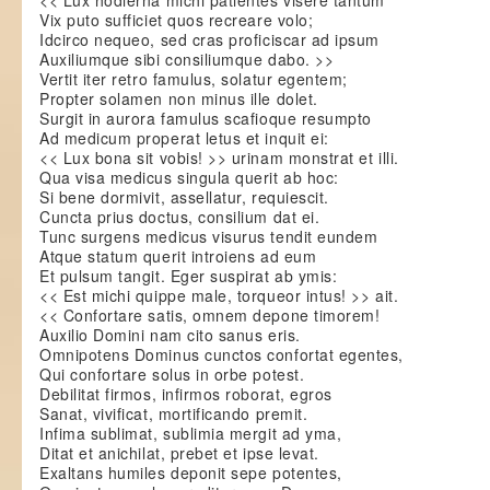
<< Lux hodierna michi patientes visere tantum
Vix puto sufficiet quos recreare volo;
Idcirco nequeo, sed cras proficiscar ad ipsum
Auxiliumque sibi consiliumque dabo. >>
Vertit iter retro famulus, solatur egentem;
Propter solamen non minus ille dolet.
Surgit in aurora famulus scafioque resumpto
Ad medicum properat letus et inquit ei:
<< Lux bona sit vobis! >> urinam monstrat et illi.
Qua visa medicus singula querit ab hoc:
Si bene dormivit, assellatur, requiescit.
Cuncta prius doctus, consilium dat ei.
Tunc surgens medicus visurus tendit eundem
Atque statum querit introiens ad eum
Et pulsum tangit. Eger suspirat ab ymis:
<< Est michi quippe male, torqueor intus! >> ait.
<< Confortare satis, omnem depone timorem!
Auxilio Domini nam cito sanus eris.
Omnipotens Dominus cunctos confortat egentes,
Qui confortare solus in orbe potest.
Debilitat firmos, infirmos roborat, egros
Sanat, vivificat, mortificando premit.
Infima sublimat, sublimia mergit ad yma,
Ditat et anichilat, prebet et ipse levat.
Exaltans humiles deponit sepe potentes,