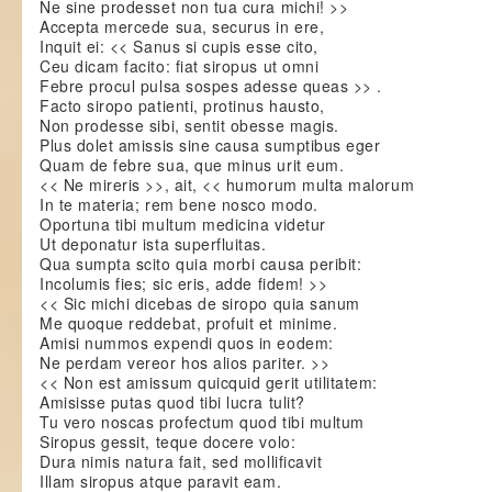
Ne sine prodesset non tua cura michi! >>
Accepta mercede sua, securus in ere,
Inquit ei: << Sanus si cupis esse cito,
Ceu dicam facito: fiat siropus ut omni
Febre procul pulsa sospes adesse queas >> .
Facto siropo patienti, protinus hausto,
Non prodesse sibi, sentit obesse magis.
Plus dolet amissis sine causa sumptibus eger
Quam de febre sua, que minus urit eum.
<< Ne mireris >>, ait, << humorum multa malorum
In te materia; rem bene nosco modo.
Oportuna tibi multum medicina videtur
Ut deponatur ista superfluitas.
Qua sumpta scito quia morbi causa peribit:
Incolumis fies; sic eris, adde fidem! >>
<< Sic michi dicebas de siropo quia sanum
Me quoque reddebat, profuit et minime.
Amisi nummos expendi quos in eodem:
Ne perdam vereor hos alios pariter. >>
<< Non est amissum quicquid gerit utilitatem:
Amisisse putas quod tibi lucra tulit?
Tu vero noscas profectum quod tibi multum
Siropus gessit, teque docere volo:
Dura nimis natura fait, sed mollificavit
Illam siropus atque paravit eam.