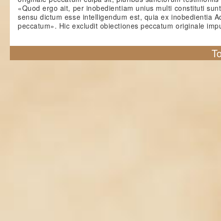
«Quod ergo ait, per inobedientiam unius multi constituti sun
sensu dictum esse intelligendum est, quia ex inobedientia A
peccatum». Hic excludit obiectiones peccatum originale imp
To