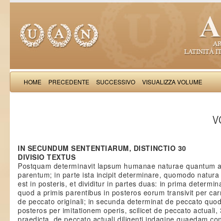
HOME
PRECEDENTE
SUCCESSIVO
VISUALIZZA VOLUME
Thomas Aquinas: Scr
VO
IN SECUNDUM SENTENTIARUM, DISTINCTIO 30
DIVISIO TEXTUS
Postquam determinavit lapsum humanae naturae quantum 
parentum; in parte ista incipit determinare, quomodo natura
est in posteris, et dividitur in partes duas: in prima determi
quod a primis parentibus in posteros eorum transivit per carn
de peccato originali; in secunda determinat de peccato quod 
posteros per imitationem operis, scilicet de peccato actuali, 
praedicta, de peccato actuali diligenti indagine quaedam co