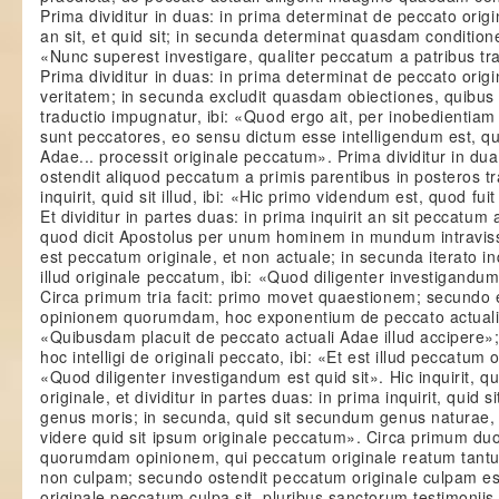
Prima dividitur in duas: in prima determinat de peccato origi
an sit, et quid sit; in secunda determinat quasdam conditiones
«Nunc superest investigare, qualiter peccatum a patribus trad
Prima dividitur in duas: in prima determinat de peccato orig
veritatem; in secunda excludit quasdam obiectiones, quibus p
traductio impugnatur, ibi: «Quod ergo ait, per inobedientiam 
sunt peccatores, eo sensu dictum esse intelligendum est, qu
Adae... processit originale peccatum». Prima dividitur in dua
ostendit aliquod peccatum a primis parentibus in posteros t
inquirit, quid sit illud, ibi: «Hic primo videndum est, quod fui
Et dividitur in partes duas: in prima inquirit an sit peccatum 
quod dicit Apostolus per unum hominem in mundum intravis
est peccatum originale, et non actuale; in secunda iterato inq
illud originale peccatum, ibi: «Quod diligenter investigandum 
Circa primum tria facit: primo movet quaestionem; secundo 
opinionem quorumdam, hoc exponentium de peccato actuali 
«Quibusdam placuit de peccato actuali Adae illud accipere»; 
hoc intelligi de originali peccato, ibi: «Et est illud peccatum 
«Quod diligenter investigandum est quid sit». Hic inquirit, q
originale, et dividitur in partes duas: in prima inquirit, quid
genus moris; in secunda, quid sit secundum genus naturae, 
videre quid sit ipsum originale peccatum». Circa primum duo 
quorumdam opinionem, qui peccatum originale reatum tantu
non culpam; secundo ostendit peccatum originale culpam es
originale peccatum culpa sit, pluribus sanctorum testimoniis