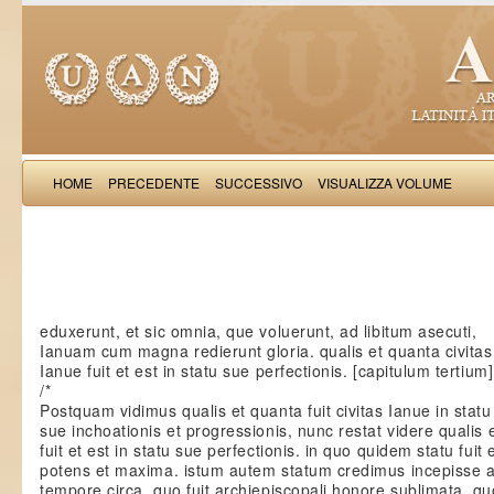
HOME
PRECEDENTE
SUCCESSIVO
VISUALIZZA VOLUME
Iacobus de Varagi
eduxerunt, et sic omnia, que voluerunt, ad libitum asecuti,
Ianuam cum magna redierunt gloria. qualis et quanta civitas
Ianue fuit et est in statu sue perfectionis. [capitulum tertium]
/*
Postquam vidimus qualis et quanta fuit civitas Ianue in statu
sue inchoationis et progressionis, nunc restat videre qualis 
fuit et est in statu sue perfectionis. in quo quidem statu fuit 
potens et maxima. istum autem statum credimus incepisse ab
tempore circa, quo fuit archiepiscopali honore sublimata, q