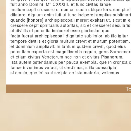
fuit anno Domini .M°.CXXXIII. et tunc civitas Ianue
multum cepit crescere et nomen suum ubique terrarum plu
dilatare. dignum enim fuit ut tunc inciperet amplius sublimar
quando [honore] archiepiscopali meruit exaltari ut, sicut in e
crescere cepit spiritualis autoritas, sic et cresceret seculari
ut divitiis et potentia inciperet esse gloriosior, que
facta fuerat archiepiscopali dignitate sublimior. ab illo igitur
tempore divitiis et gloria multum crevit et multum potentiam,
et dominium ampliavit. in tantum quidem crevit, quod eius
potentiam experta est magnificentia regum, gens Saraceno
et etiam civitas Venetorum nec non et civitas Pisanorum.
ista autem ostendamus per pauca exempla, que in cronica
Ianue invenimus veraci, ut credimus, stillo conscripta.
si omnia, que ibi sunt scripta de ista materia, vellemus
To