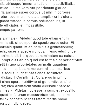
tia utriusque immortalitatis et impassibilitatis;
ntiae, ultima vero erit per donum gloriae.
toria animae super corpus ut nihil in corpore
tur; sed in ultimo statu amplior erit victoria
 quodammodo in corpus redundabunt, ut
e efficiatur, et impassibile.
ramque partem.
s animale». Videtur quod tale etiam erit in
minis sit, et semper de specie praedicetur. Et
 animale quantum ad nominis significationem;
eris, quae a specie nunquam removetur, unde
 animale dicit aliquod denominatum ex natura
proprie sit ab eo quod est formale et perfectivum
petit in quo proprietates animalis quantum
 sunt in quibus homo cum aliis animalibus
us sequitur, idest passiones sensitivae
dicitur, 1 Corinth., 2. Quia ergo in primo
circa opera nutritivae et generativae, sine
rat; ideo animalem vitam dicebatur habere.
 est». Videtur hoc esse falsum, et expositio
ia quod in futurum necessarium est, nondum
etsi ex peccato necessitatem mortis homo
mortuum dici debet.