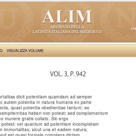
UN
VO
VISUALIZZA VOLUME
Thomas Aquinas: Scriptum super Libros Sententiarum, II
VOL. 3, P. 942
talitas dicit potentiam quamdam ad semper
 autem potentia in natura humana ex parte
fecta, quasi potentia obedientiae tantum; eo
e sempiternitas haberi non potest; sed complementum
no munere gratis collato. Sic ergo
ri potest: vel quantum ad potentiam incompletam
m immortalitas, sicut una et eadem natura;
uod est quasi formale complens dictam