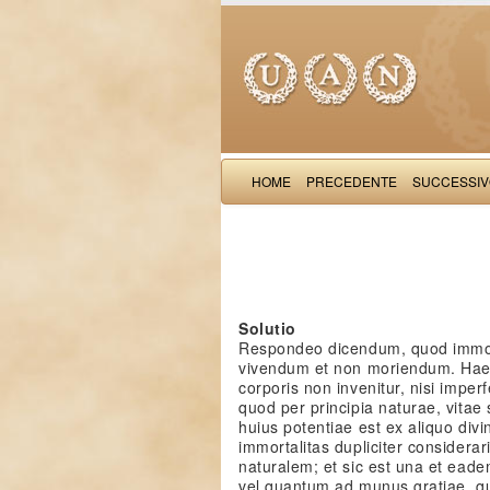
HOME
PRECEDENTE
SUCCESSI
Solutio
Respondeo dicendum, quod immor
vivendum et non moriendum. Haec
corporis non invenitur, nisi imper
quod per principia naturae, vita
huius potentiae est ex aliquo divi
immortalitas dupliciter considera
naturalem; et sic est una et eade
vel quantum ad munus gratiae, q