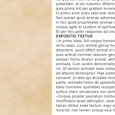
potentiam, et sic invenitur differen
quia prima fuit per gratiam innoce
In primo enim statu talis erat vic
fieri posset quod animae adversare
in hoc quod proprietates animae
corpus agile et lucidum et spiritual
Et per hoc patet responsio ad ut
EXPOSITIO TEXTUS
«In primo statu fuit corpus homini
tertio statu, cum animal genus ho
dicendum, quod differt animal et
quia animal nominat naturam gen
semper homo dicetur animal; sed
animalis. Cum autem denominatio 
rei, illi tantum animale esse com
ad aliquod dominantur. Hae autem
convenit: et ideo qui brutales mot
partis, animalis homo ab apostolo 
statu hominem oportebat occupari 
quibus vitam conservare non pote
«Corpus propter peccatum mortuum
insufficiens quae adiungitur: qu
tamen dicitur esse factum: ergo 
incurrat, non tamen corpus eius 