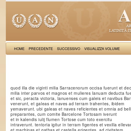
HOME
PRECEDENTE
SUCCESSIVO
VISUALIZZA VOLUME
Iacobus de Varagi
quod illa die viginti milia Sarracenorum occisa fuerunt et d
milia inter parvos et magnos et mulieres Ianuam deducta fu
et sic, peracta victoria, Ianuenses cum galeis et navibus Ba
venerunt, et galeas et naves ad terram trahentes, ibidem
yemaverunt. ubi galeas et naves reficientes et omnia ad be
preparantes, cum comite Barcelone Tortosam iverunt
et in kalendis iulij flumen Tortose cum toto exercitu
intraverunt. tentoria igitur in terram figentes et vexilla ellev
et machinas et gathas et castella erigentes, ad civitatem