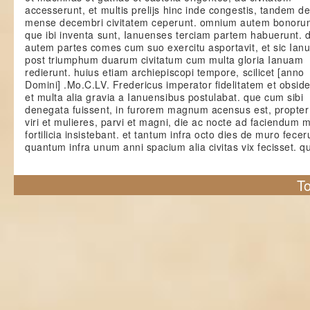
accesserunt, et multis prelijs hinc inde congestis, tandem d
mense decembri civitatem ceperunt. omnium autem bonoru
que ibi inventa sunt, Ianuenses terciam partem habuerunt. 
autem partes comes cum suo exercitu asportavit, et sic Ian
post triumphum duarum civitatum cum multa gloria Ianuam
redierunt. huius etiam archiepiscopi tempore, scilicet [anno
Domini] .Mo.C.LV. Fredericus imperator fidelitatem et obsid
et multa alia gravia a Ianuensibus postulabat. que cum sibi
denegata fuissent, in furorem magnum acensus est, propte
viri et mulieres, parvi et magni, die ac nocte ad faciendum 
fortilicia insistebant. et tantum infra octo dies de muro fecer
quantum infra unum anni spacium alia civitas vix fecisset. q
To