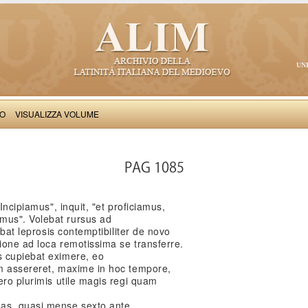
UN
VO
VISUALIZZA VOLUME
Iulianus de Spira: Vita Sancti Francisci
PAG 1085
Incipiamus", inquit, "et proficiamus,
us". Volebat rursus ad
ebat leprosis contemptibiliter de novo
ione ad loca remotissima se transferre.
s cupiebat eximere, eo
m assereret, maxime in hoc tempore,
ero plurimis utile magis regi quam
s, quasi mense sexto ante