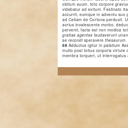
obitum suum, toto corpore graviu
videbatur ad exitum. Festinato it
accurrit, eumque in adventu suo
ad Cellam de Cortona perduxit. U
acrius invalescente morbo, deduc
pervenit, facta est non modica totiu
gratias agentes
laudaverunt unan
se
recondi
speravere
thesaurum
.
68
Adductus igitur in palatium Ass
multo post totius corporis virtute 
membra torqueri, ut interrogatus 