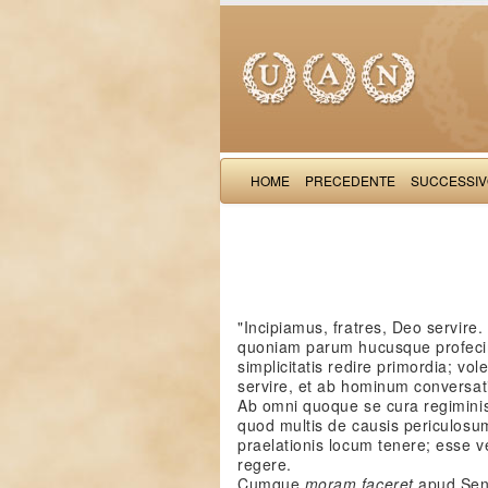
HOME
PRECEDENTE
SUCCESSI
"Incipiamus, fratres, Deo servire. 
quoniam parum hucusque profecim
simplicitatis redire primordia; vol
servire, et ab hominum conversat
Ab omni quoque se cura regimini
quod multis de causis periculosu
praelationis locum tenere; esse v
regere.
Cumque
moram faceret
apud Sena