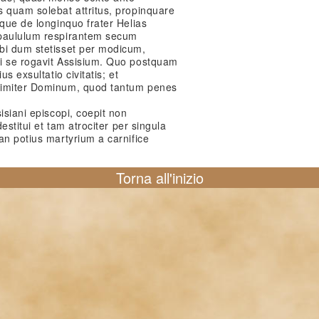
s quam solebat attritus, propinquare
aque de longinquo frater Helias
 paululum respirantem secum
bi dum stetisset per modicum,
i se rogavit Assisium. Quo postquam
s exsultatio civitatis; et
imiter Dominum, quod tantum penes
isiani episcopi, coepit non
destitui et tam atrociter per singula
an potius martyrium a carnifice
Torna all'inizio