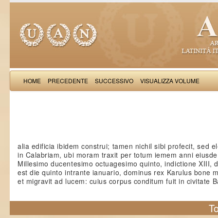
HOME
PRECEDENTE
SUCCESSIVO
VISUALIZZA VOLUME
Petri 
alia edificia ibidem construi; tamen nichil sibi profecit, sed el
in Calabriam, ubi moram traxit per totum iemem anni eiusd
Millesimo ducentesimo octuagesimo quinto, indictione XIII, 
est die quinto intrante ianuario, dominus rex Karulus bone
et migravit ad lucem: cuius corpus conditum fuit in civitate B
To