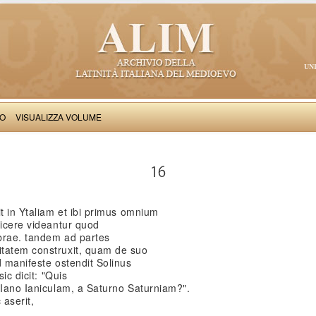
UN
VO
VISUALIZZA VOLUME
Iacobus de Varagine: Chronica civitatis Ianuensis
16
it in Ytaliam et ibi primus omnium
dicere videantur quod
brae. tandem ad partes
itatem construxit, quam de suo
d manifeste ostendit Solinus
ic dicit: "Quis
 Iano Ianiculam, a Saturno Saturniam?".
aserit,