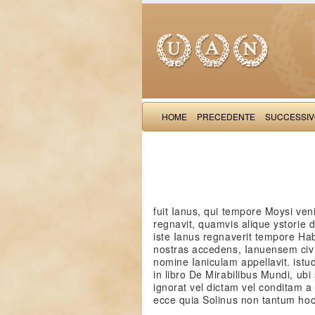
HOME
PRECEDENTE
SUCCESSI
fuit Ianus, qui tempore Moysi ven
regnavit, quamvis alique ystorie 
iste Ianus regnaverit tempore Ha
nostras accedens, Ianuensem civ
nomine Ianiculam appellavit. istu
in libro De Mirabilibus Mundi, ubi s
ignorat vel dictam vel conditam a
ecce quia Solinus non tantum hoc 