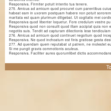
Responsiva. Firmiter potuit intentio tua tenere.
275. Amicus ad amicum quod procuret cum parentibus cuiu
habeat eam in uxorem postquam habere non potuit sorore
maritata est quam plurimum diligebat. Ut cogitatio mei cordi
Responsiva quod libenter loquetur. Fore credulum vestre pur
Responsiva quod non consulit quod illam accipiat quia non 
negotiis suis. Tendit ad capturam dilectionis lese tendiculam
276. Amicus ad amicum quod continuet negotium quod incepit
Responsiva. Ne quod inchoatum est finis gratiose gesta desi
277. Ad quendam quem reputabat ut patrem, ne molestet 
Si me pungit gravis commotionis aculeus.
Responsiva. Faciliter aures quorumlibet dictis accommodan
To