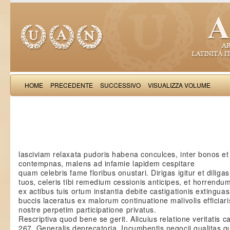
HOME
PRECEDENTE
SUCCESSIVO
VISUALIZZA VOLUME
Matthaeus d
lasciviam relaxata pudoris habena conculces, inter bonos et 
contempnas, malens ad infamie lapidem cespitare
quam celebris fame floribus onustari. Dirigas igitur et diliga
tuos, celeris tibi remedium cessionis anticipes, et horrend
ex actibus tuis ortum instantia debite castigationis extinguas
buccis laceratus ex malorum continuatione malivolis efficiar
nostre perpetim participatione privatus.
Rescriptiva quod bene se gerit. Alicuius relatione veritatis c
267. Generalis deprecatoria. Incumbentis negocii qualitas qu