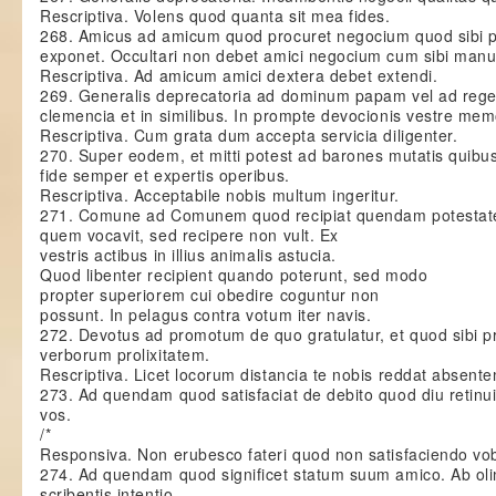
Rescriptiva. Volens quod quanta sit mea fides.
268. Amicus ad amicum quod procuret negocium quod sibi 
exponet. Occultari non debet amici negocium cum sibi manu
Rescriptiva. Ad amicum amici dextera debet extendi.
269. Generalis deprecatoria ad dominum papam vel ad regem
clemencia et in similibus. In prompte devocionis vestre me
Rescriptiva. Cum grata dum accepta servicia diligenter.
270. Super eodem, et mitti potest ad barones mutatis quibus
fide semper et expertis operibus.
Rescriptiva. Acceptabile nobis multum ingeritur.
271. Comune ad Comunem quod recipiat quendam potesta
quem vocavit, sed recipere non vult. Ex
vestris actibus in illius animalis astucia.
Quod libenter recipient quando poterunt, sed modo
propter superiorem cui obedire coguntur non
possunt. In pelagus contra votum iter navis.
272. Devotus ad promotum de quo gratulatur, et quod sibi pre
verborum prolixitatem.
Rescriptiva. Licet locorum distancia te nobis reddat absent
273. Ad quendam quod satisfaciat de debito quod diu retinuit.
vos.
/*
Responsiva. Non erubesco fateri quod non satisfaciendo vob
274. Ad quendam quod significet statum suum amico. Ab olim
scribentis intentio.