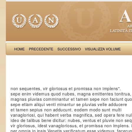
HOME
PRECEDENTE
SUCCESSIVO
VISUALIZZA VOLUME
Iacobus de Varagi
non sequentes, vir gloriosus et promissa non implens".
sepe enim videmus quod nubes, magna emittentes tonitrua,
magnas pluvias comminantur et tamen sepe non faciunt quo
sepe etiam aliqui venti minantur se pluvias velle adducere
et tamen sepius non adducunt. eodem modo sunt multi
vanagloriosi, qui habent verba magnifica, sed opera fere nul
ideo de talibus bene dicitur: nubes, ventus et pluvie non se
vir gloriosus, idest vanagloriosus, et promissa non implens. 
per omnia in ipsis Venetis verificatum esse videmus. fecerun