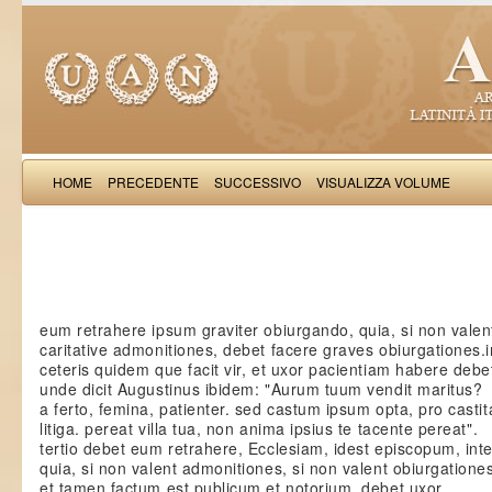
HOME
PRECEDENTE
SUCCESSIVO
VISUALIZZA VOLUME
Iacobus de Varagi
eum retrahere ipsum graviter obiurgando, quia, si non valen
caritative admonitiones, debet facere graves obiurgationes.i
ceteris quidem que facit vir, et uxor pacientiam habere debe
unde dicit Augustinus ibidem: "Aurum tuum vendit maritus?
a ferto, femina, patienter. sed castum ipsum opta, pro castit
litiga. pereat villa tua, non anima ipsius te tacente pereat".
tertio debet eum retrahere, Ecclesiam, idest episcopum, int
quia, si non valent admonitiones, si non valent obiurgatione
et tamen factum est publicum et notorium, debet uxor