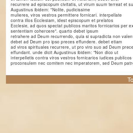
recurrere ad episcopum civitatis, ut virum suum terreat et s
Augustinus ibidem: "Nolite, pudicissime
mulieres, viros vestros permittere fornicari. interpellate
contra illos Ecclesiam, idest episcopum et prelatos
Ecclesie, ad quos spectat publicos maritos fornicarios per 
sententiam cohercere". quarto debet ipsum
retrahere ad Deum recurrendo, quia si supradicta non valen
debet ad Deum pro ipso preces effundere. debet etiam
ad viros spirituales recurrere, ut pro viro suo ad Deum prec
effundant. unde dicit Augustinus ibidem: "Non dico ut
interpelletis contra viros vestros fornicarios iudices publicos
proconsulem nec comitem nec imperatorem, sed Deum pat
To