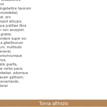
dem
ingebellire favorem
procedebat;
at, pro
puli alicujus,
a justitiae libra
n non acceptet.
 grates,
endare super eo;
a gibellinorum
rum, multitudo
venerat,
quantumcumque
ntus,
tio guelfa,
us verbo pacis
hibebat, adversus
suam gallicam,
concertando,
terat
Torna all'inizio