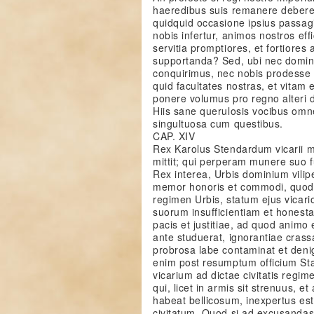
haeredibus suis remanere deberet
quidquid occasione ipsius passagi
nobis infertur, animos nostros eff
servitia promptiores, et fortiore
supportanda? Sed, ubi nec domin
conquirimus, nec nobis prodesse
quid facultates nostras, et vitam
ponere volumus pro regno alteri 
Hiis sane querulosis vocibus om
singultuosa cum questibus.
CAP. XIV
Rex Karolus Stendardum vicarii
mittit; qui perperam munere suo f
Rex interea, Urbis dominium vili
memor honoris et commodi, quod 
regimen Urbis, statum ejus vicari
suorum insufficientiam et honest
pacis et justitiae, ad quod animo 
ante studuerat, ignorantiae cras
probrosa labe contaminat et deni
enim post resumptum officium St
vicarium ad dictae civitatis reg
qui, licet in armis sit strenuus, e
habeat bellicosum, inexpertus est
civitatum. Quod si ad excusandas