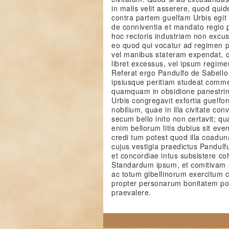
in malis velit asserere, quod qui
contra partem guelfam Urbis egit 
de conniventia et mandato regio 
hoc rectoris industriam non excus
eo quod qui vocatur ad regimen po
vel manibus stateram expendat, qu
libret excessus, vel ipsum regime
Referat ergo Pandulfo de Sabello
ipsiusque peritiam studeat comm
quamquam in obsidione panestrin
Urbis congregavit exfortia guelfo
nobilium, quae in illa civitate con
secum bello inito non certavit; 
enim bellorum litis dubius sit eve
credi tum potest quod illa coaduna
cujus vestigia praedictus Pandulf
et concordiae intus subsistere co
Standardum ipsum, et comitivam 
ac totum gibellinorum exercitum 
propter personarum bonitatem po
praevalere.