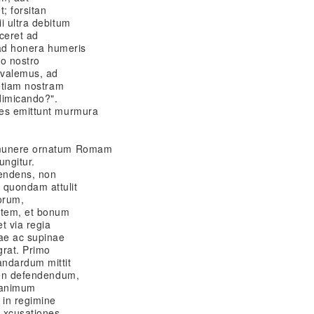
; forsitan
i ultra debitum
iceret ad
s ad honera humeris
o nostro
 valemus, ad
 etiam nostram
dimicando?".
nes emittunt murmura
 munere ornatum Romam
ungitur.
pendens, non
quondam attulit
orum,
atem, et bonum
et via regia
sae ac supinae
grat. Primo
andardum mittit
imen defendendum,
t animum
 in regimine
 xcusationes