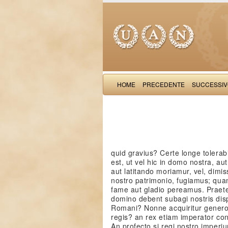
HOME
PRECEDENTE
SUCCESSI
quid gravius? Certe longe tolerabi
est, ut vel hic in domo nostra, aut
aut latitando moriamur, vel, dimis
nostro patrimonio, fugiamus; qu
fame aut gladio pereamus. Praet
domino debent subagi nostris dis
Romani? Nonne acquiritur genero
regis? an rex etiam imperator co
An profecto si regi nostro imperi