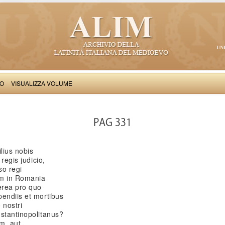
UN
VO
VISUALIZZA VOLUME
Saba Malaspina: Rerum Sicularum libri
PAG 331
lius nobis
 regis judicio,
so regi
am in Romania
erea pro quo
pendiis et mortibus
 nostri
nstantinopolitanus?
um, aut