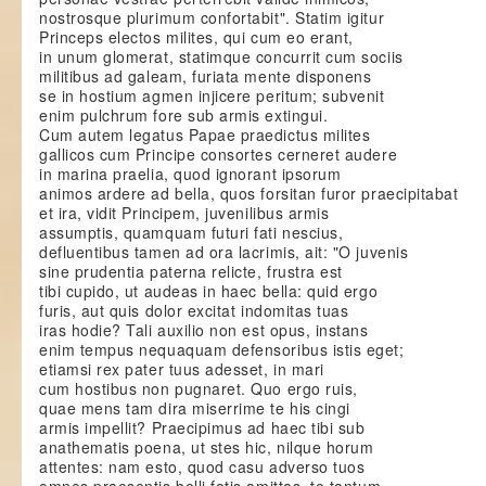
nostrosque plurimum confortabit". Statim igitur
Princeps electos milites, qui cum eo erant,
in unum glomerat, statimque concurrit cum sociis
militibus ad galeam, furiata mente disponens
se in hostium agmen injicere peritum; subvenit
enim pulchrum fore sub armis extingui.
Cum autem legatus Papae praedictus milites
gallicos cum Principe consortes cerneret audere
in marina praelia, quod ignorant ipsorum
animos ardere ad bella, quos forsitan furor praecipitabat
et ira, vidit Principem, juvenilibus armis
assumptis, quamquam futuri fati nescius,
defluentibus tamen ad ora lacrimis, ait: "O juvenis
sine prudentia paterna relicte, frustra est
tibi cupido, ut audeas in haec bella: quid ergo
furis, aut quis dolor excitat indomitas tuas
iras hodie? Tali auxilio non est opus, instans
enim tempus nequaquam defensoribus istis eget;
etiamsi rex pater tuus adesset, in mari
cum hostibus non pugnaret. Quo ergo ruis,
quae mens tam dira miserrime te his cingi
armis impellit? Praecipimus ad haec tibi sub
anathematis poena, ut stes hic, nilque horum
attentes: nam esto, quod casu adverso tuos