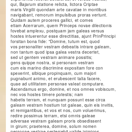
qui, Bajarum statione relicta, lictora Criptae
maris Virgilii quondam arte cavatae in montibus
navigabant, remorum impulsibus proras vertunt.
Quidam autem proceres gallici, et comes
etiam Acerrarum, quem Princeps novae dilectionis
fovebat amplexu, postquam jam galeas versus
hostes intuerentur esse directitias, ajunt PrinPrincipi
forsitan bona fide: "Domine, tutum est, quod
vos personaliter vestram debeatis intrare galeam,
non tantum quod ipsa galea vestra decertet,
sed ut gentem vestram animare possitis;
gens quippe nostra, si personam vestram
cum eis marino discrimine expositam fore con
spexerint, sibique propinquam, cum majori
pugnabunt animo, et erubescent talia facere,
quae ad utilitatem personae valeat computare.
Ascendamus ergo, domine, et nos omnes vobiscum,
nec vos hostes timere potestis; nam
habetis terram, et nunquam possunt esse circa
galeam vestram hostium tot galeae, quin eis invitis,
et remigantibus, et vos et nos, cum voluerimus,
redire possimus terram, etsi omnis galeae
adversae vestram galeam proris obsedissent
in girum; praeterea, domine, solum nomen
personae vestrae perterrebit valide inimicos,