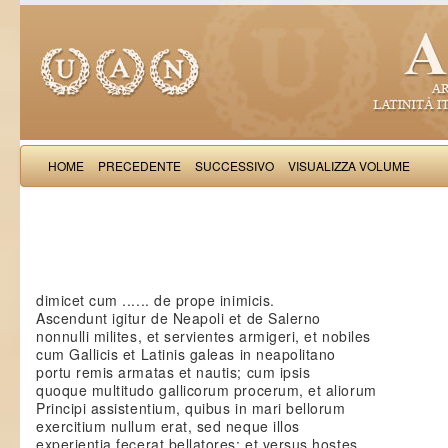
HOME
PRECEDENTE
SUCCESSIVO
VISUALIZZA VOLUME
Saba Malasp
dimicet cum ...... de prope inimicis.
Ascendunt igitur de Neapoli et de Salerno
nonnulli milites, et servientes armigeri, et nobiles
cum Gallicis et Latinis galeas in neapolitano
portu remis armatas et nautis; cum ipsis
quoque multitudo gallicorum procerum, et aliorum
Principi assistentium, quibus in mari bellorum
exercitium nullum erat, sed neque illos
experientia fecerat bellatores; et versus hostes,