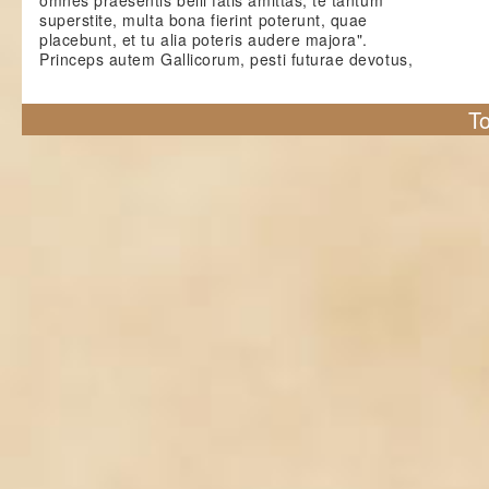
omnes praesentis belli fatis amittas, te tantum
superstite, multa bona fierint poterunt, quae
placebunt, et tu alia poteris audere majora".
Princeps autem Gallicorum, pesti futurae devotus,
To