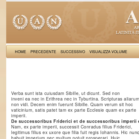
HOME
PRECEDENTE
SUCCESSIVO
VISUALIZZA VOLUME
Salimb
Verba sunt ista cuiusdam Sibille, ut dicunt. Sed non
inveni ea nec in Erithrea nec in Tyburtina. Scripturas aliaru
non vidi. Decem enim fuerunt Sibille. Quam verum sit hoc
vaticinium, satis patet tam ex parte Ecclesie quam ex parte
imperii.
De successoribus Friderici et de successoribus imperii 
Nam, ex parte imperii, successit Conradus filius Friderici,
legitimus filius ex uxore que filia fuit regis Iohannis. Hic nu
habuit imperium nec multum potuit prosperari. Huic