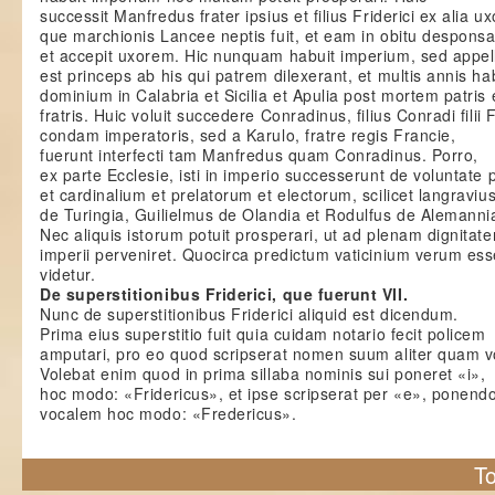
successit Manfredus frater ipsius et filius Friderici ex alia ux
que marchionis Lancee neptis fuit, et eam in obitu desponsa
et accepit uxorem. Hic nunquam habuit imperium, sed appel
est princeps ab his qui patrem dilexerant, et multis annis ha
dominium in Calabria et Sicilia et Apulia post mortem patris 
fratris. Huic voluit succedere Conradinus, filius Conradi filii F
condam imperatoris, sed a Karulo, fratre regis Francie,
fuerunt interfecti tam Manfredus quam Conradinus. Porro,
ex parte Ecclesie, isti in imperio successerunt de voluntate
et cardinalium et prelatorum et electorum, scilicet langraviu
de Turingia, Guilielmus de Olandia et Rodulfus de Alemanni
Nec aliquis istorum potuit prosperari, ut ad plenam dignitat
imperii perveniret. Quocirca predictum vaticinium verum es
videtur.
De superstitionibus Friderici, que fuerunt VII.
Nunc de superstitionibus Friderici aliquid est dicendum.
Prima eius superstitio fuit quia cuidam notario fecit policem
amputari, pro eo quod scripserat nomen suum aliter quam v
Volebat enim quod in prima sillaba nominis sui poneret «i»,
hoc modo: «Fridericus», et ipse scripserat per «e», ponen
vocalem hoc modo: «Fredericus».
To