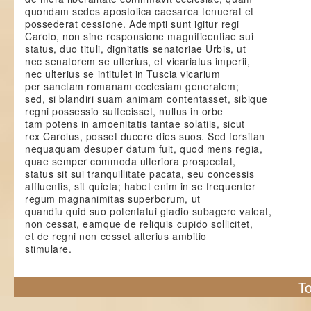
quondam sedes apostolica caesarea tenuerat et
possederat cessione. Adempti sunt igitur regi
Carolo, non sine responsione magnificentiae sui
status, duo tituli, dignitatis senatoriae Urbis, ut
nec senatorem se ulterius, et vicariatus imperii,
nec ulterius se intitulet in Tuscia vicarium
per sanctam romanam ecclesiam generalem;
sed, si blandiri suam animam contentasset, sibique
regni possessio suffecisset, nullus in orbe
tam potens in amoenitatis tantae solatiis, sicut
rex Carolus, posset ducere dies suos. Sed forsitan
nequaquam desuper datum fuit, quod mens regia,
quae semper commoda ulteriora prospectat,
status sit sui tranquillitate pacata, seu concessis
affluentis, sit quieta; habet enim in se frequenter
regum magnanimitas superborum, ut
quandiu quid suo potentatui gladio subagere valeat,
non cessat, eamque de reliquis cupido sollicitet,
et de regni non cesset alterius ambitio
stimulare.
To