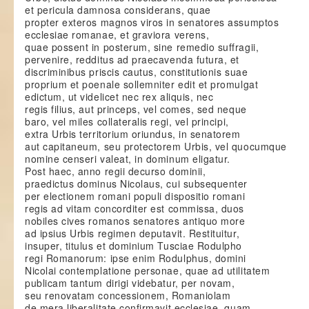
et pericula damnosa considerans, quae
propter exteros magnos viros in senatores assumptos
ecclesiae romanae, et graviora verens,
quae possent in posterum, sine remedio suffragii,
pervenire, redditus ad praecavenda futura, et
discriminibus priscis cautus, constitutionis suae
proprium et poenale sollemniter edit et promulgat
edictum, ut videlicet nec rex aliquis, nec
regis filius, aut princeps, vel comes, sed neque
baro, vel miles collateralis regi, vel principi,
extra Urbis territorium oriundus, in senatorem
aut capitaneum, seu protectorem Urbis, vel quocumque
nomine censeri valeat, in dominum eligatur.
Post haec, anno regii decurso dominii,
praedictus dominus Nicolaus, cui subsequenter
per electionem romani populi dispositio romani
regis ad vitam concorditer est commissa, duos
nobiles cives romanos senatores antiquo more
ad ipsius Urbis regimen deputavit. Restituitur,
insuper, titulus et dominium Tusciae Rodulpho
regi Romanorum: ipse enim Rodulphus, domini
Nicolai contemplatione personae, quae ad utilitatem
publicam tantum dirigi videbatur, per novam,
seu renovatam concessionem, Romaniolam
de mera liberalitate confirmavit ecclesiae, quam