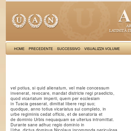
HOME
PRECEDENTE
SUCCESSIVO
VISUALIZZA VOLUME
Saba Malasp
vel potius, si quid alienatum, vel male concessum
invenerat, revocare, mandat districte regi praedicto,
quod vicariatum imperii, quem per ecclesiam
in Tuscia gesserat, dimittat libere regi suo;
quodque, anno totius vicariatus sui completo, in
urbe regiminis cedat officio, et de senatoria et
de dominio Urbis nequaquam se ulterius intromittat.
Durante sane adhuc regio dominio in
Urbe, dictus dominus Nicolaus incommoda periculosa