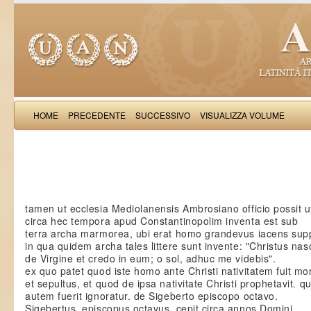
HOME
PRECEDENTE
SUCCESSIVO
VISUALIZZA VOLUME
Iacobus de Varagi
tamen ut ecclesia Mediolanensis Ambrosiano officio possit ut
circa hec tempora apud Constantinopolim inventa est sub
terra archa marmorea, ubi erat homo grandevus iacens sup
in qua quidem archa tales littere sunt invente: "Christus nas
de Virgine et credo in eum; o sol, adhuc me videbis".
ex quo patet quod iste homo ante Christi nativitatem fuit mo
et sepultus, et quod de ipsa nativitate Christi prophetavit. qu
autem fuerit ignoratur. de Sigeberto episcopo octavo.
Sigebertus, episcopus octavus, cepit circa annos Domini