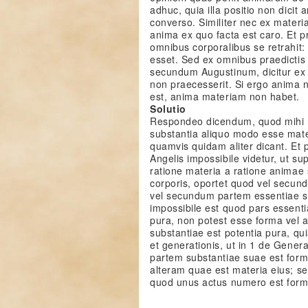
adhuc, quia illa positio non dici
converso. Similiter nec ex materi
anima ex quo facta est caro. Et pr
omnibus corporalibus se retrahit:
esset. Sed ex omnibus praedictis
secundum Augustinum, dicitur ex
non praecesserit. Si ergo anima n
est, anima materiam non habet.
Solutio
Respondeo dicendum, quod mihi non
substantia aliquo modo esse mate
quamvis quidam aliter dicant. Et 
Angelis impossibile videtur, ut su
ratione materia a ratione animae 
corporis, oportet quod vel secun
vel secundum partem essentiae 
impossibile est quod pars essentia
pura, non potest esse forma vel a
substantiae est potentia pura, q
et generationis, ut in 1 de Gener
partem substantiae suae est form
alteram quae est materia eius; s
quod unus actus numero est forma