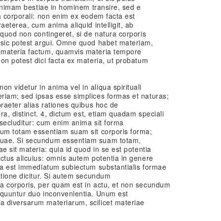
t animam bestiae in hominem transire, sed e
a corporali: non enim ex eodem facta est
aeterea, cum anima aliquid intelligit, ab
 quod non contingeret, si de natura corporis
 sic potest argui. Omne quod habet materiam,
 materia factum, quamvis materia tempore
on potest dici facta ex materia, ut probatum
 videtur in anima vel in aliqua spirituali
riam; sed ipsas esse simplices formas et naturas;
praeter alias rationes quibus hoc de
pra, distinct. 4, dictum est, etiam quadam speciali
secluditur: cum enim anima sit forma
dum totam essentiam suam sit corporis forma;
suae. Si secundum essentiam suam totam,
e sit materia: quia id quod in se est potentia
ctus alicuius: omnis autem potentia in genere
uia est immediatum subiectum substantialis formae
atione dicitur. Si autem secundum
a corporis, per quam est in actu, et non secundum
equuntur duo inconvenientia. Unum est
 diversarum materiarum, scilicet materiae