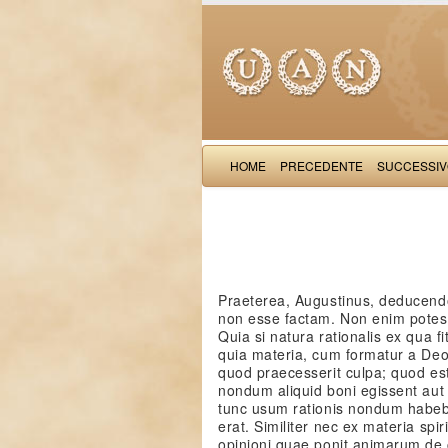
HOME
PRECEDENTE
SUCCESSI
Praeterea, Augustinus, deducendo
non esse factam. Non enim potest f
Quia si natura rationalis ex qua f
quia materia, cum formatur a Deo, 
quod praecesserit culpa; quod e
nondum aliquid boni egissent aut
tunc usum rationis nondum habebat,
erat. Similiter nec ex materia spir
opinioni quae ponit animarum de c