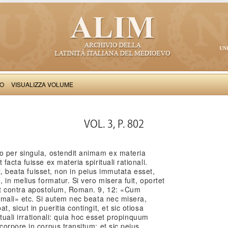
UN
VO
VISUALIZZA VOLUME
Thomas Aquinas: Scriptum super Libros Sententiarum, II
VOL. 3, P. 802
 per singula, ostendit animam ex materia
acta fuisse ex materia spirituali rationali.
it, beata fuisset, non in peius immutata esset,
in melius formatur. Si vero misera fuit, oportet
st contra apostolum, Roman. 9, 12: «Cum
 mali» etc. Si autem nec beata nec misera,
 sicut in pueritia contingit, et sic otiosa
ituali irrationali: quia hoc esset propinquum
orpore in corpus transitum; et sic peius