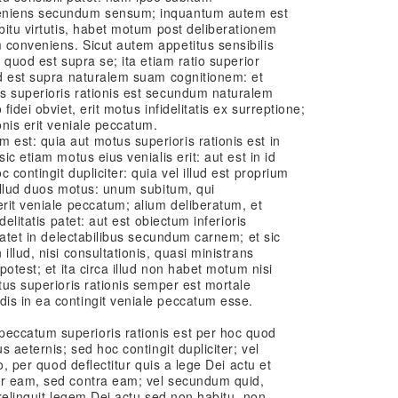
veniens secundum sensum; inquantum autem est
abitu virtutis, habet motum post deliberationem
 conveniens. Sicut autem appetitus sensibilis
d quod est supra se; ita etiam ratio superior
od est supra naturalem suam cognitionem: et
s superioris rationis est secundum naturalem
fidei obviet, erit motus infidelitatis ex surreptione;
onis erit veniale peccatum.
est: quia aut motus superioris rationis est in
ic etiam motus eius venialis erit: aut est in id
 contingit dupliciter: quia vel illud est proprium
 illud duos motus: unum subitum, qui
erit veniale peccatum; alium deliberatum, et
delitatis patet: aut est obiectum inferioris
 patet in delectabilibus secundum carnem; et sic
illud, nisi consultationis, quasi ministrans
potest; et ita circa illud non habet motum nisi
tus superioris rationis semper est mortale
is in ea contingit veniale peccatum esse.
eccatum superioris rationis est per hoc quod
s aeternis; sed hoc contingit dupliciter; vel
to, per quod deflectitur quis a lege Dei actu et
er eam, sed contra eam; vel secundum quid,
 relinquit legem Dei actu sed non habitu, non