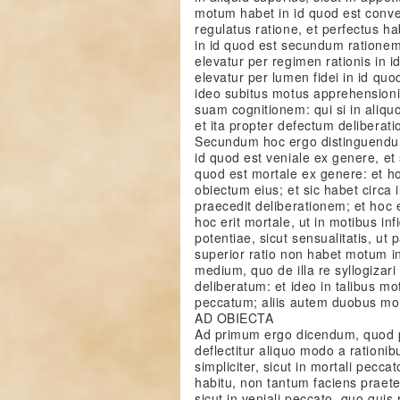
motum habet in id quod est con
regulatus ratione, et perfectus h
in id quod est secundum rationem
elevatur per regimen rationis in i
elevatur per lumen fidei in id qu
ideo subitus motus apprehensioni
suam cognitionem: qui si in aliquo 
et ita propter defectum deliberati
Secundum hoc ergo distinguendum 
id quod est veniale ex genere, et s
quod est mortale ex genere: et hoc
obiectum eius; et sic habet circa
praecedit deliberationem; et hoc 
hoc erit mortale, ut in motibus infi
potentiae, sicut sensualitatis, ut
superior ratio non habet motum in 
medium, quo de illa re syllogizari 
deliberatum: et ideo in talibus mo
peccatum; aliis autem duobus mod
AD OBIECTA
Ad primum ergo dicendum, quod p
deflectitur aliquo modo a rationibu
simpliciter, sicut in mortali pecca
habitu, non tantum faciens praet
sicut in veniali peccato, quo quis