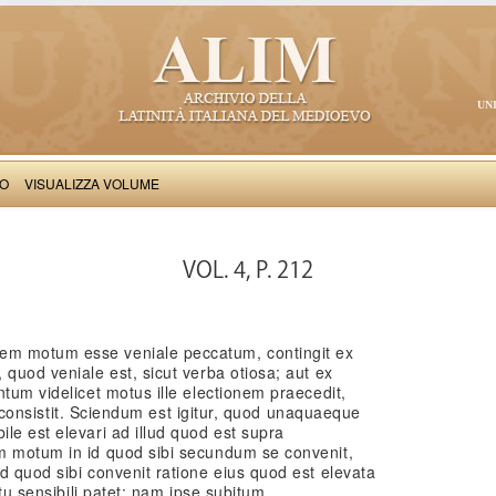
UN
VO
VISUALIZZA VOLUME
Thomas Aquinas: Scriptum super Libros Sententiarum, II
VOL. 4, P. 212
em motum esse veniale peccatum, contingit ex
 quod veniale est, sicut verba otiosa; aut ex
ntum videlicet motus ille electionem praecedit,
tii consistit. Sciendum est igitur, quod unaquaeque
le est elevari ad illud quod est supra
m motum in id quod sibi secundum se convenit,
d quod sibi convenit ratione eius quod est elevata
itu sensibili patet: nam ipse subitum