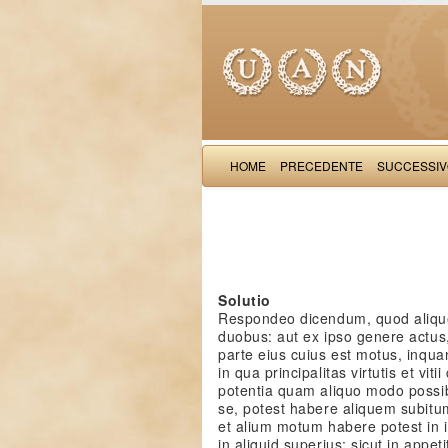
HOME
PRECEDENTE
SUCCESSI
Solutio
Respondeo dicendum, quod aliqu
duobus: aut ex ipso genere actus,
parte eius cuius est motus, inqua
in qua principalitas virtutis et vi
potentia quam aliquo modo possibi
se, potest habere aliquem subitu
et alium motum habere potest in i
in aliquid superius; sicut in appet