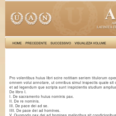
HOME
PRECEDENTE
SUCCESSIVO
VISUALIZZA VOLUME
Rufinus S
Pro volentibus huius libri scire notitiam seriem titulorum oper
omnem volui annotare, ut omnibus simul inspectis quale sit
et ad legendum que scripta sunt inspicientis studium ampliu
De libro I.
I. De sacramento huius nominis pax.
II. De re nominis.
III. De pace dei ad se.
IIII. De pace dei ad homines.
V. Quomodo pax dei ad homines melioribus sit condicionibu