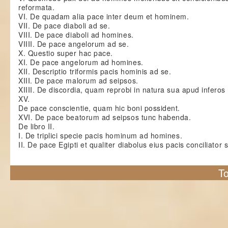
reformata.
VI. De quadam alia pace inter deum et hominem.
VII. De pace diaboli ad se.
VIII. De pace diaboli ad homines.
VIIII. De pace angelorum ad se.
X. Questio super hac pace.
XI. De pace angelorum ad homines.
XII. Descriptio triformis pacis hominis ad se.
XIII. De pace malorum ad seipsos.
XIIII. De discordia, quam reprobi in natura sua apud inferos 
XV.
De pace conscientie, quam hic boni possident.
XVI. De pace beatorum ad seipsos tunc habenda.
De libro II.
I. De triplici specie pacis hominum ad homines.
II. De pace Egipti et qualiter diabolus eius pacis conciliator s
To