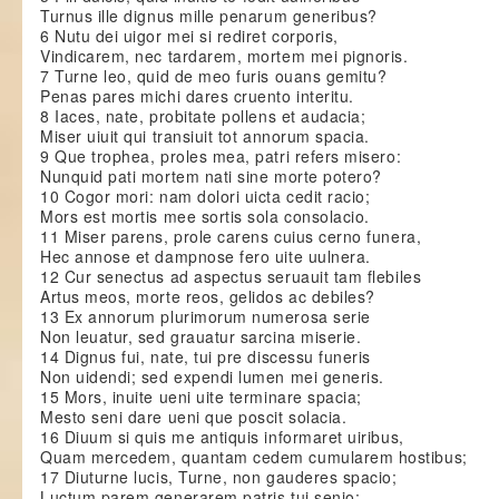
Turnus ille dignus mille penarum generibus?
6 Nutu dei uigor mei si rediret corporis,
Vindicarem, nec tardarem, mortem mei pignoris.
7 Turne leo, quid de meo furis ouans gemitu?
Penas pares michi dares cruento interitu.
8 Iaces, nate, probitate pollens et audacia;
Miser uiuit qui transiuit tot annorum spacia.
9 Que trophea, proles mea, patri refers misero:
Nunquid pati mortem nati sine morte potero?
10 Cogor mori: nam dolori uicta cedit racio;
Mors est mortis mee sortis sola consolacio.
11 Miser parens, prole carens cuius cerno funera,
Hec annose et dampnose fero uite uulnera.
12 Cur senectus ad aspectus seruauit tam flebiles
Artus meos, morte reos, gelidos ac debiles?
13 Ex annorum plurimorum numerosa serie
Non leuatur, sed grauatur sarcina miserie.
14 Dignus fui, nate, tui pre discessu funeris
Non uidendi; sed expendi lumen mei generis.
15 Mors, inuite ueni uite terminare spacia;
Mesto seni dare ueni que poscit solacia.
16 Diuum si quis me antiquis informaret uiribus,
Quam mercedem, quantam cedem cumularem hostibus;
17 Diuturne lucis, Turne, non gauderes spacio;
Luctum parem generarem patris tui senio;