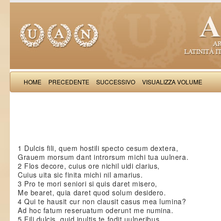
HOME
PRECEDENTE
SUCCESSIVO
VISUALIZZA VOLUME
: Planctus 
1 Dulcis fili, quem hostili specto cesum dextera,
Grauem morsum dant introrsum michi tua uulnera.
2 Flos decore, cuius ore nichil uidi clarius,
Cuius uita sic finita michi nil amarius.
3 Pro te mori seniori si quis daret misero,
Me bearet, quia daret quod solum desidero.
4 Qui te hausit cur non clausit casus mea lumina?
Ad hoc fatum reseruatum oderunt me numina.
5 Fili dulcis, quid inultis te fodit uulneribus