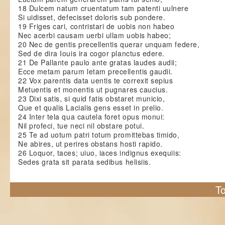
18 Dulcem natum cruentatum tam patenti uulnere
Si uidisset, defecisset doloris sub pondere.
19 Friges cari, contristari de uobis non habeo
Nec acerbi causam uerbi ullam uobis habeo;
20 Nec de gentis precellentis querar unquam federe,
Sed de dira Iouis ira cogor planctus edere.
21 De Pallante paulo ante gratas laudes audii;
Ecce metam parum letam precellentis gaudii.
22 Vox parentis data uentis te correxit sepius
Metuentis et monentis ut pugnares caucius.
23 Dixi satis, si quid fatis obstaret municio,
Que et qualis Lacialis gens esset in prelio.
24 Inter tela qua cautela foret opus monui:
Nil profeci, tue neci nil obstare potui.
25 Te ad uotum patri totum promittebas timido,
Ne abires, ut perires obstans hosti rapido.
26 Loquor, taces; uiuo, iaces indignus exequiis:
Sedes grata sit parata sedibus helisiis.
To