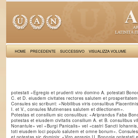
HOME
PRECEDENTE
SUCCESSIVO
VISUALIZZA VOLUME
Guido
potestati «Egregio et prudenti viro domino A. potestati Bono
C. et D. eiusdem civitates rectores salutem et prosperitatem
Consules sic scribunt: «Nobilibus viris consulibus Placentini
I. et V., consules Mutinenses salutem et dilectionem».
Potestas et consilium sic consulibus: «Ariprandus Faba Bon
potestas et eiusdem civitatis consilium A. et B. consulibus vil
Nonantule» vel «Burgi Panicalis» vel «castri Sancti Iohannis,
toti eiusdem loci populo salutem et omne bonum». Consule
et potestas sic dominis: «Viro egregio U. Bononie potestati e