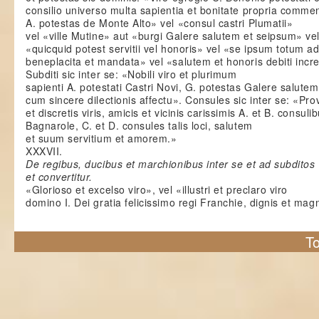
consilio universo multa sapientia et bonitate propria comme
A. potestas de Monte Alto» vel «consul castri Plumatii»
vel «ville Mutine» aut «burgi Galere salutem et seipsum» ve
«quicquid potest servitii vel honoris» vel «se ipsum totum a
beneplacita et mandata» vel «salutem et honoris debiti inc
Subditi sic inter se: «Nobili viro et plurimum
sapienti A. potestati Castri Novi, G. potestas Galere salutem
cum sincere dilectionis affectu». Consules sic inter se: «Prov
et discretis viris, amicis et vicinis carissimis A. et B. consuli
Bagnarole, C. et D. consules talis loci, salutem
et suum servitium et amorem.»
XXXVII.
De regibus, ducibus et marchionibus inter se et ad subditos
et convertitur.
«Glorioso et excelso viro», vel «illustri et preclaro viro
domino I. Dei gratia felicissimo regi Franchie, dignis et mag
To