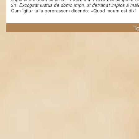
21:
Excogitat iustus de domo impii, ut detrahat impios a ma
Cum igitur talia perorassem dicendo: «Quod meum est dixi
To