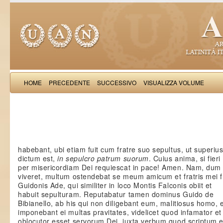
HOME
PRECEDENTE
SUCCESSIVO
VISUALIZZA VOLUME
Salimb
habebant, ubi etiam fuit cum fratre suo sepultus, ut superiu
dictum est,
in sepulcro patrum suorum
. Cuius anima, si fieri
per misericordiam Dei requiescat in pace! Amen. Nam, dum
viveret, multum ostendebat se meum amicum et fratris mei fr
Guidonis Ade, qui similiter in loco Montis Falconis obiit et
habuit sepulturam. Reputabatur tamen dominus Guido de
Bibianello, ab his qui non diligebant eum, malitiosus homo, 
imponebant ei multas pravitates, videlicet quod infamator et
oblocutor esset servorum Dei, iuxta verbum quod scriptum e