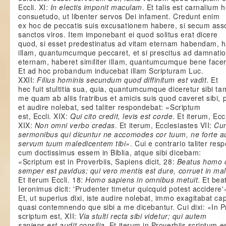
Eccli. XI:
In electis imponit maculam
. Et talis est carnalium
consuetudo, ut libenter servos Dei infament. Credunt enim
ex hoc de peccatis suis excusationem habere, si secum asso
sanctos viros. Item imponebant ei quod solitus erat dicere
quod, si esset predestinatus ad vitam eternam habendam, 
illam, quantumcumque peccaret, et si prescitus ad damnat
eternam, haberet similiter illam, quantumcumque bene facer
Et ad hoc probandum inducebat illam Scripturam Luc.
XXII:
Filius hominis secundum quod diffinitum est vadit
. Et
hec fuit stultitia sua, quia, quantumcumque diceretur sibi ta
me quam ab aliis fratribus et amicis suis quod caveret sibi,
et audire nolebat, sed taliter respondebat: «Scriptum
est, Eccli. XIX:
Qui
cito credit, levis est corde
. Et iterum, Eccl
XIX:
Non omni verbo credas
. Et iterum, Ecclesiastes VII:
Cun
sermonibus qui dicuntur ne accomodes cor tuum, ne forte a
servum tuum maledicentem tibi»
. Cui e contrario taliter re
cum doctissimus essem in Biblia, atque sibi dicebam:
«Scriptum est in Proverbiis, Sapiens dicit, 28:
B
eatus homo 
semper est pavidus; qui vero mentis est dure, corruet in m
Et iterum Eccli. 18:
Homo sapiens in omnibus metuit
. Et bea
Ieronimus dicit: 'Prudenter timetur quicquid potest accidere'
Et, ut superius dixi, iste audire nolebat, immo exagitabat ca
quasi contemnendo que sibi a me dicebantur. Cui dixi: «In P
scriptum est, XII:
Via stulti recta sibi videtur; qui autem
sapiens est audit consilia
. Et iterum in Proverbiis scriptum es