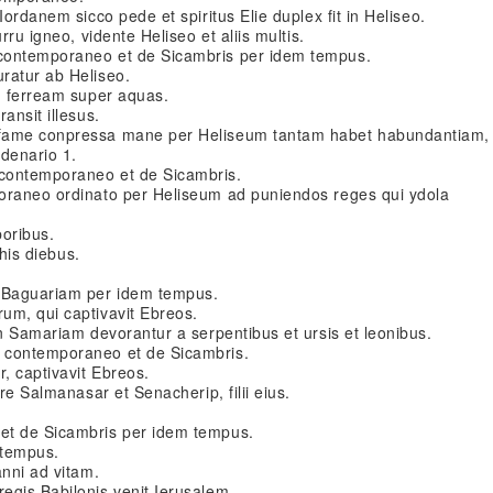
Iordanem sicco pede et spiritus Elie duplex fit in Heliseo.
rru igneo, vidente Heliseo et aliis multis.
contemporaneo et de Sicambris per idem tempus.
ratur ab Heliseo.
im ferream super aquas.
ansit illesus.
 fame conpressa mane per Heliseum tantam habet habundantiam,
 denario 1.
contemporaneo et de Sicambris.
oraneo ordinato per Heliseum ad puniendos reges qui ydola
poribus.
 his diebus.
t Baguariam per idem tempus.
um, qui captivavit Ebreos.
in Samariam devorantur a serpentibus et ursis et leonibus.
 contemporaneo et de Sicambris.
r, captivavit Ebreos.
ore Salmanasar et Senacherip, filii eius.
et de Sicambris per idem tempus.
 tempus.
anni ad vitam.
egis Babilonis venit Ierusalem.