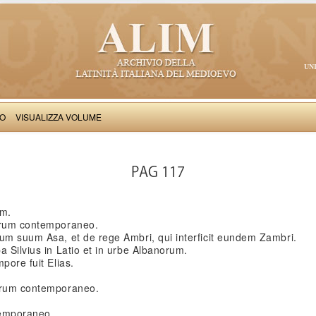
UN
VO
VISUALIZZA VOLUME
Gotifredus Viterbiensis: Pantheon
PAG 117
em.
norum contemporaneo.
num suum Asa, et de rege Ambri, qui interficit eundem Zambri.
a Silvius in Latio et in urbe Albanorum.
pore fuit Elias.
norum contemporaneo.
temporaneo.