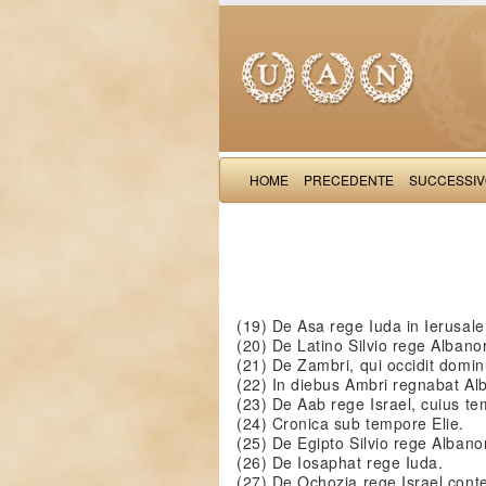
HOME
PRECEDENTE
SUCCESSI
(19) De Asa rege Iuda in Ierusal
(20) De Latino Silvio rege Alba
(21) De Zambri, qui occidit domi
(22) In diebus Ambri regnabat Alb
(23) De Aab rege Israel, cuius tem
(24) Cronica sub tempore Elie.
(25) De Egipto Silvio rege Alba
(26) De Iosaphat rege Iuda.
(27) De Ochozia rege Israel con