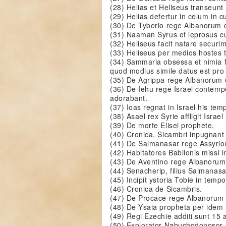
(28) Helias et Heliseus transeunt 
(29) Helias defertur in celum in cu
(30) De Tyberio rege Albanorum 
(31) Naaman Syrus et leprosus cu
(32) Heliseus facit natare secur
(33) Heliseus per medios hostes tr
(34) Sammaria obsessa et nimia
quod modius simile datus est pro
(35) De Agrippa rege Albanorum 
(36) De Iehu rege Israel contemp
adorabant.
(37) Ioas regnat in Israel his tem
(38) Asael rex Syrie affligit Israel
(39) De morte Elisei prophete.
(40) Cronica, Sicambri inpugnan
(41) De Salmanasar rege Assyrior
(42) Habitatores Babilonis missi 
(43) De Aventino rege Albanorum
(44) Senacherip, filius Salmanasa
(45) Incipit ystoria Tobie in temp
(46) Cronica de Sicambris.
(47) De Procace rege Albanorum 
(48) De Ysaia propheta per idem
(49) Regi Ezechie additi sunt 15 
(50) Explorator Nabuchodonosor r