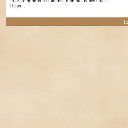
In prato quondam Guidonis, omnibus notissimum.
Huius...
To