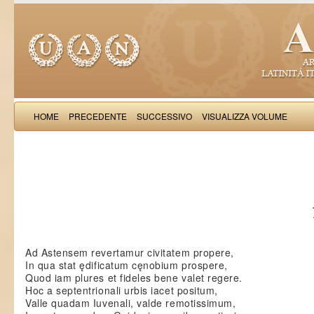
HOME
PRECEDENTE
SUCCESSIVO
VISUALIZZA VOLUME
Manfred
Ad Astensem revertamur civitatem propere,
In qua stat ędificatum cęnobium prospere,
Quod iam plures et fideles bene valet regere.
Hoc a septentrionali urbis iacet positum,
Valle quadam Iuvenali, valde remotissimum,