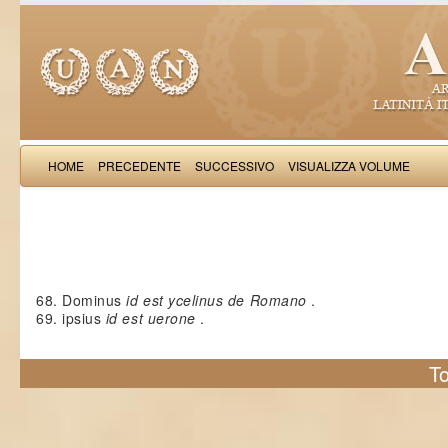
HOME
PRECEDENTE
SUCCESSIVO
VISUALIZZA VOLUME
Stephanardus de Vicomercato: Li
68. Dominus
id est ycelinus de Romano
.
69. ipsius
id est uerone
.
To