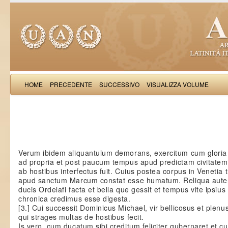
HOME
PRECEDENTE
SUCCESSIVO
VISUALIZZA VOLUME
: Hist
Verum ibidem aliquantulum demorans, exercitum cum gloria 
ad propria et post paucum tempus apud predictam civitatem
ab hostibus interfectus fuit. Cuius postea corpus in Venetia 
apud sanctum Marcum constat esse humatum. Reliqua aut
ducis Ordelafi facta et bella que gessit et tempus vite ipsiu
chronica credimus esse digesta.
[3.] Cui successit Dominicus Michael, vir bellicosus et plenu
qui strages multas de hostibus fecit.
Is vero, cum ducatum sibi creditum feliciter gubernaret et 