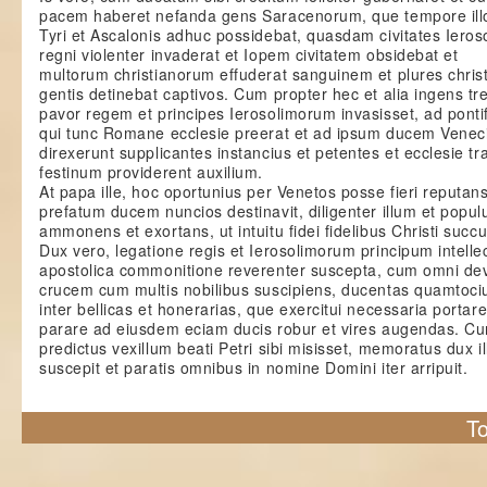
pacem haberet nefanda gens Saracenorum, que tempore illo
Tyri et Ascalonis adhuc possidebat, quasdam civitates Ieroso
regni violenter invaderat et Iopem civitatem obsidebat et
multorum christianorum effuderat sanguinem et plures chris
gentis detinebat captivos. Cum propter hec et alia ingens t
pavor regem et principes Ierosolimorum invasisset, ad ponti
qui tunc Romane ecclesie preerat et ad ipsum ducem Venec
direxerunt supplicantes instancius et petentes et ecclesie t
festinum providerent auxilium.
At papa ille, hoc oportunius per Venetos posse fieri reputan
prefatum ducem nuncios destinavit, diligenter illum et popu
ammonens et exortans, ut intuitu fidei fidelibus Christi succu
Dux vero, legatione regis et Ierosolimorum principum intelle
apostolica commonitione reverenter suscepta, cum omni de
crucem cum multis nobilibus suscipiens, ducentas quamtoci
inter bellicas et honerarias, que exercitui necessaria portare
parare ad eiusdem eciam ducis robur et vires augendas. C
predictus vexillum beati Petri sibi misisset, memoratus dux i
suscepit et paratis omnibus in nomine Domini iter arripuit.
To