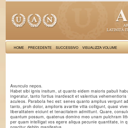
HOME
PRECEDENTE
SUCCESSIVO
VISUALIZZA VOLUME
: Epistolae 
Avunculo nepos.
Habet sibi ignis insitum, ut quanto eidem maioris pabuli ha
ingeratur, tanto fortius inardescit et valentius vehementioris
aculeos. Parabola hec est: senes quanto amplius vergunt a
tanto, proh dolor, amplioris avaritie vitia colligunt, quasi vi
liberalitatem eiciunt et tenacitatem admittunt. Quare, consul
quantum possum, quatenus domino meo unam pulchram litte
per quam intelligat vos egere aliqua pecunie quantitate, in 
noscitur debito manifestus.