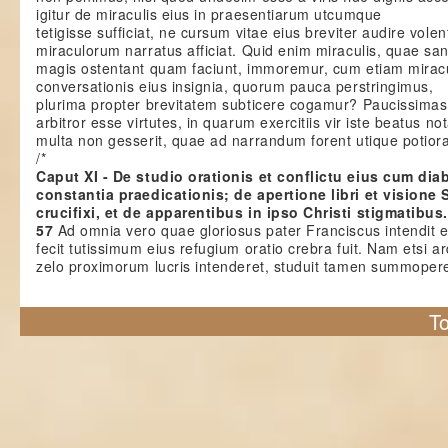
igitur de miraculis eius in praesentiarum utcumque
tetigisse sufficiat, ne cursum vitae eius breviter audire vole
miraculorum narratus afficiat. Quid enim miraculis, quae sa
magis ostentant quam faciunt, immoremur, cum etiam mirac
conversationis eius insignia, quorum pauca perstringimus,
plurima propter brevitatem subticere cogamur? Paucissima
arbitror esse virtutes, in quarum exercitiis vir iste beatus not
multa non gesserit, quae ad narrandum forent utique potiora
/*
Caput XI - De studio orationis et conflictu eius cum dia
constantia praedicationis; de apertione libri et visione
crucifixi, et de apparentibus in ipso Christi stigmatibus.
57
Ad omnia vero quae gloriosus pater Franciscus intendit e
fecit tutissimum eius refugium oratio crebra fuit. Nam etsi a
zelo proximorum lucris intenderet, studuit tamen summoper
To