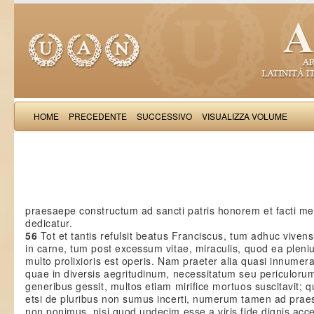
HOME
PRECEDENTE
SUCCESSIVO
VISUALIZZA VOLUME
Iulianus de 
praesaepe constructum ad sancti patris honorem et facti 
dedicatur.
56
Tot et tantis refulsit beatus Franciscus, tum adhuc vivens
in carne, tum post excessum vitae, miraculis, quod ea pleni
multo prolixioris est operis. Nam praeter alia quasi innumera
quae in diversis aegritudinum, necessitatum seu periculoru
generibus gessit, multos etiam mirifice mortuos suscitavit; 
etsi de pluribus non sumus incerti, numerum tamen ad pra
non ponimus, nisi quod undecim esse a viris fide dignis ac