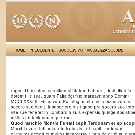
HOME
PRECEDENTE
SUCCESSIVO
VISUALIZZA VOLUME
Salimb
regno Thessalonice nullam utilitatem haberet, dedit illud in
dotem filie sue, quam Palialógi filio maritavit anno Domini
MCCLXXXIIII. Filius vero Palialógi multa milia bizanciorum
socero suo dedit. Insuper promisit quod pro socero suo tot
vite sue teneret in Lombardia suis expensis quingentos stip
milites ad faciendum guerram.
Quod marchio Montis Ferrati cepit Terdonam et episcopu
Marchio vero tali adiutorio fretus ivit et cepit Terdonam,
et multos occidit et multos incarceravit, tam de civibus, qua