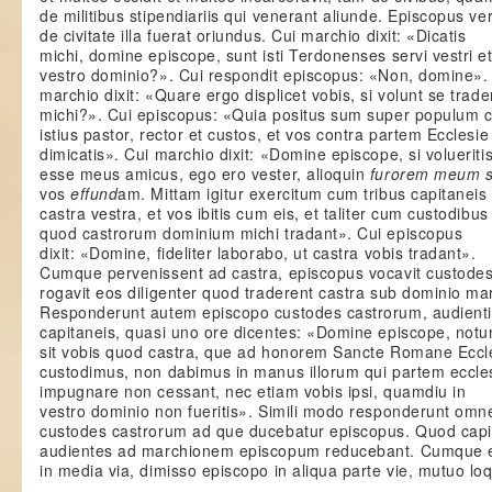
de militibus stipendiariis qui venerant aliunde. Episcopus ve
de civitate illa fuerat oriundus. Cui marchio dixit: «Dicatis
michi, domine episcope, sunt isti Terdonenses servi vestri e
vestro dominio?». Cui respondit episcopus: «Non, domine».
marchio dixit: «Quare ergo displicet vobis, si volunt se trade
michi?». Cui episcopus: «Quia positus sum super populum ci
istius pastor, rector et custos, et vos contra partem Ecclesie
dimicatis». Cui marchio dixit: «Domine episcope, si volueriti
esse meus amicus, ego ero vester, alioquin
furorem meum 
vos
effund
am. Mittam igitur exercitum cum tribus capitaneis
castra vestra, et vos ibitis cum eis, et taliter cum custodibus 
quod castrorum dominium michi tradant». Cui episcopus
dixit: «Domine, fideliter laborabo, ut castra vobis tradant».
Cumque pervenissent ad castra, episcopus vocavit custodes
rogavit eos diligenter quod traderent castra sub dominio ma
Responderunt autem episcopo custodes castrorum, audient
capitaneis, quasi uno ore dicentes: «Domine episcope, not
sit vobis quod castra, que ad honorem Sancte Romane Eccl
custodimus, non dabimus in manus illorum qui partem eccle
impugnare non cessant, nec etiam vobis ipsi, quamdiu in
vestro dominio non fueritis». Simili modo responderunt omn
custodes castrorum ad que ducebatur episcopus. Quod capi
audientes ad marchionem episcopum reducebant. Cumque 
in media via, dimisso episcopo in aliqua parte vie, mutuo l