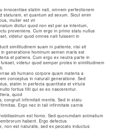
u innocentiae statim nati, omnem perfectionem
ad staturam, et quantum ad sexum. Sicut enim
bus, mulier est vir
natum dicitur quod non est per se intentum,
ectu proveniens. Cum ergo in primo statu nullus
sset, videtur quod omnes nati fuissent in
cit similitudinem suam in patiente, nisi sit
ed in generatione hominum semen maris est
teria et patiens. Cum ergo ex neutra parte in
 fuisset, videtur quod semper proles in similitudinem
i.
 terrae ab humano corpore quam materia a
nem conceptus in naturali generatione. Sed
s, statim in perfecta quantitate et virtute
to fortius filii qui ex eo nascerentur.
ittera, quod
s, congruit infirmitati mentis. Sed in statu
firmitas. Ergo nec in tali infirmitate carnis
 nobilissimum est homo. Sed quorumdam animalium
cia membrorum habent. Ergo defectus
e, non est naturalis, sed ex peccato inductus: