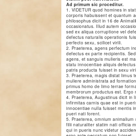
Ad primum sic proceditur.
1. VIDETUR quod homines in stat
corporis habuissent et quantum 
philosophus dicit in 16 de Animali
occasionatus. Illud autem occasio
sed ex aliqua corruptione vel def
defectus naturalis operationis fui
perfecto sexu, scilicet virili.
2. Praeterea, agens perfectum indu
defectus ex parte recipientis. S
agens, et sanguis mulieris est ma
statu innocentiae aliquis defectus
patris producta fuisset in sexu viril
3. Praeterea, magis distat limus
muliere administrata ad formatio
primus homo de limo terrae formatu
membrorum productus est. Ergo mul
4. Praeterea, Augustinus dicit in l
infirmitas carnis quae est in pueri
innocentiae nulla fuisset mentis in
pueri nati forent.
5. Praeterea, omnium animalium
filii naturaliter statim nati offi
qui in pueris nunc videtur accider
ergo ante peccatum non fuisset.