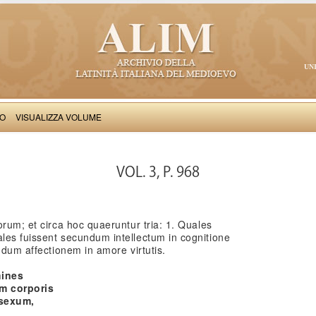
UN
VO
VISUALIZZA VOLUME
Thomas Aquinas: Scriptum super Libros Sententiarum, II
VOL. 3, P. 968
orum; et circa hoc quaeruntur tria: 1. Quales
les fuissent secundum intellectum in cognitione
ndum affectionem in amore virtutis.
mines
m corporis
 sexum,