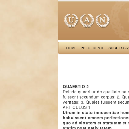
HOME
PRECEDENTE
SUCCESSI
QUAESTIO 2
Deinde quaeritur de qualitate nat
fuissent secundum corpus; 2. Qua
veritatis; 3. Quales fuissent secu
ARTICULUS 1
Utrum in statu innocentiae ho
habuissent omnem perfectione
quo ad virtutem et staturam et
statim post nativitatem.