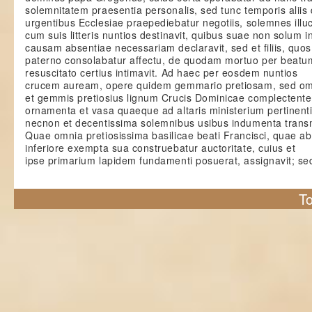
solemnitatem praesentia personalis, sed tunc temporis alii
urgentibus Ecclesiae praepediebatur negotiis, solemnes illu
cum suis litteris nuntios destinavit, quibus suae non solum 
causam absentiae necessariam declaravit, sed et filiis, quos
paterno consolabatur affectu, de quodam mortuo per beat
resuscitato certius intimavit. Ad haec per eosdem nuntios
crucem auream, opere quidem gemmario pretiosam, sed om
et gemmis pretiosius lignum Crucis Dominicae complectente
ornamenta et vasa quaeque ad altaris ministerium pertinenti
necnon et decentissima solemnibus usibus indumenta transm
Quae omnia pretiosissima basilicae beati Francisci, quae ab
inferiore exempta sua construebatur auctoritate, cuius et
ipse primarium lapidem fundamenti posuerat, assignavit; sed
To