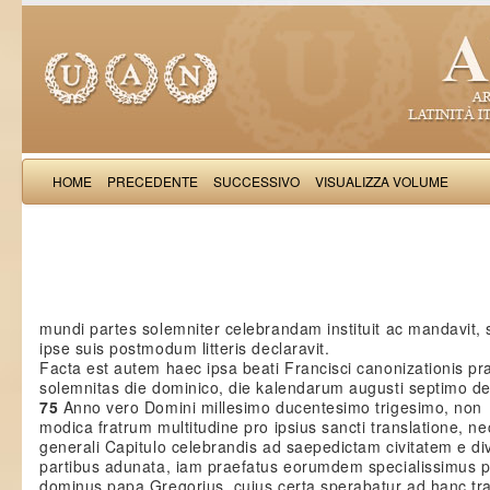
HOME
PRECEDENTE
SUCCESSIVO
VISUALIZZA VOLUME
Iulianus de 
mundi partes solemniter celebrandam instituit ac mandavit, s
ipse suis postmodum litteris declaravit.
Facta est autem haec ipsa beati Francisci canonizationis pr
solemnitas die dominico, die kalendarum augusti septimo d
75
Anno vero Domini millesimo ducentesimo trigesimo, non
modica fratrum multitudine pro ipsius sancti translatione, n
generali Capitulo celebrandis ad saepedictam civitatem e di
partibus adunata, iam praefatus eorumdem specialissimus p
dominus papa Gregorius, cuius certa sperabatur ad hanc tra