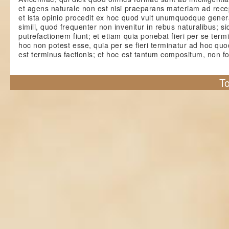
et agens naturale non est nisi praeparans materiam ad rec
et ista opinio procedit ex hoc quod vult unumquodque gener
simili, quod frequenter non invenitur in rebus naturalibus; si
putrefactionem fiunt; et etiam quia ponebat fieri per se term
hoc non potest esse, quia per se fieri terminatur ad hoc qu
est terminus factionis; et hoc est tantum compositum, non 
To