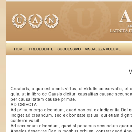
HOME
PRECEDENTE
SUCCESSIVO
VISUALIZZA VOLUME
Thomas Aquinas: Scr
V
Creatoris, a quo est omnis virtus, et virtutis conservatio, et
quia, ut in libro de Causis dicitur, causalitas causae secund
per causalitatem causae primae.
AD OBIECTA
Ad primum ergo dicendum, quod non est ex indigentia Dei qu
indiget ad creandum, sed ex bonitate ipsius, qui etiam digni
conferre voluit.
Ad secundum dicendum, quod si ponamus secundum quor
Angelos deservire Deo in motibus orbium, constat quod Ange