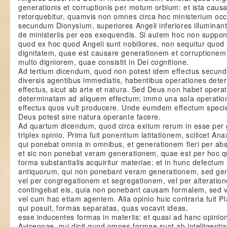
generationis et corruptionis per motum orbium: et ista causa
retorquebitur, quamvis non omnes circa hoc ministerium occ
secundum Dionysium, superiores Angeli inferiores illuminan
de ministeriis per eos exequendis. Si autem hoc non supponit
quod ex hoc quod Angeli sunt nobiliores, non sequitur quo
dignitatem, quae est causare generationem et corruptionem 
multo digniorem, quae consistit in Dei cognitione.
Ad tertium dicendum, quod non potest idem effectus secun
diversis agentibus immediatis, habentibus operationes dete
effectus, sicut ab arte et natura. Sed Deus non habet opera
determinatam ad aliquem effectum; immo una sola operatio
effectus quos vult producere. Unde eumdem effectum speci
Deus potest sine natura operante facere.
Ad quartum dicendum, quod circa exitum rerum in esse per 
triplex opinio. Prima fuit ponentium latitationem, scilicet An
qui ponebat omnia in omnibus, et generationem fieri per ab
et sic non ponebat veram generationem, quae est per hoc 
forma substantialis acquiritur materiae: et in hunc defectum 
antiquorum, qui non ponebant veram generationem, sed ge
vel per congregationem et segregationem, vel per alteratio
contingebat eis, quia non ponebant causam formalem, sed v
vel cum hac etiam agentem. Alia opinio huic contraria fuit Pl
qui posuit, formas separatas, quas vocavit ideas,
esse inducentes formas in materiis: et quasi ad hanc opinio
Avicennae, qui dicit quod omnes formae sunt ab intelligentia