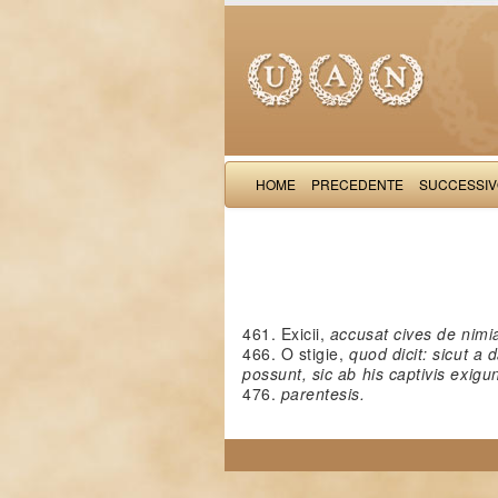
HOME
PRECEDENTE
SUCCESSI
461. Exicii,
accusat cives de nimi
466. O stigie,
quod dicit: sicut a
possunt, sic ab his captivis exig
476.
parentesis.