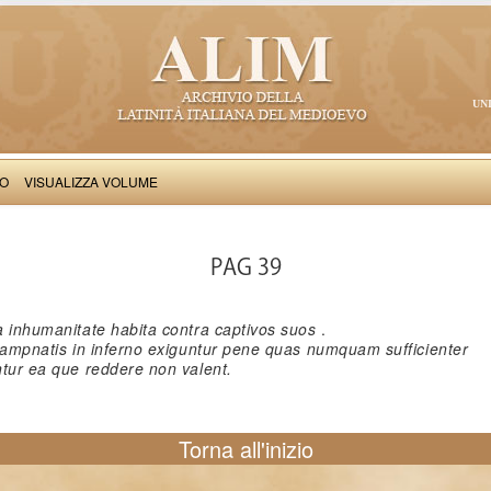
UN
VO
VISUALIZZA VOLUME
Stephanardus de Vicomercato: Liber de gestis in civitate Mediolani (commentum
PAG 39
a inhumanitate habita contra captivos suos
.
 dampnatis in inferno exiguntur pene quas numquam sufficienter
untur ea que reddere non valent.
Torna all'inizio