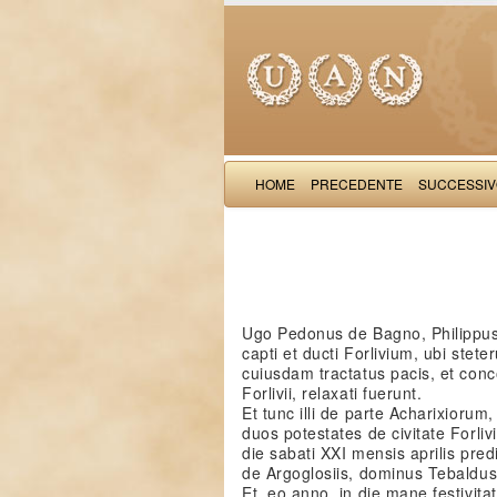
HOME
PRECEDENTE
SUCCESSI
Ugo Pedonus de Bagno, Philippus 
capti et ducti Forlivium, ubi stet
cuiusdam tractatus pacis, et con
Forlivii, relaxati fuerunt.
Et tunc illi de parte Acharixiorum
duos potestates de civitate Forlivi
die sabati XXI mensis aprilis pre
de Argoglosiis, dominus Tebaldus
Et, eo anno, in die mane festivita