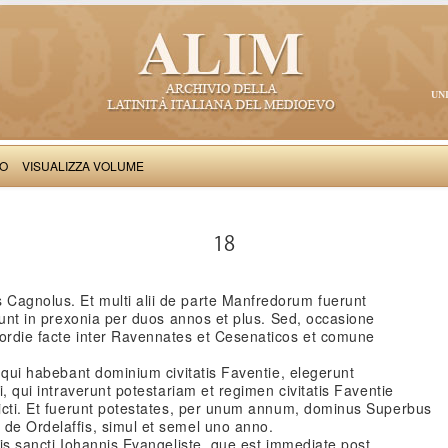
UN
VO
VISUALIZZA VOLUME
Petri Cantinelli: Chronicon
18
Cagnolus. Et multi alii de parte Manfredorum fuerunt
erunt in prexonia per duos annos et plus. Sed, occasione
cordie facte inter Ravennates et Cesenaticos et comune
, qui habebant dominium civitatis Faventie, elegerunt
i, qui intraverunt potestariam et regimen civitatis Faventie
dicti. Et fuerunt potestates, per unum annum, dominus Superbus
 de Ordelaffis, simul et semel uno anno.
tis sancti Iohannis Evangeliste, que est immediate post