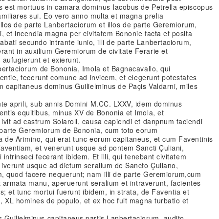
tus est mortuus in camara dominus Iacobus de Petrella episcopus
miliares sui. Eo vero anno multa et magna prelia
r illos de parte Lanbertaciorum et illos de parte Geremiorum,
ui, et incendia magna per civitatem Bononie facta et posita
ti secundo intrante iunio, illi de parte Lanbertaciorum,
ant in auxilium Geremiorum de civitate Ferarie et
aufugierunt et exierunt.
nbertaciorum de Bononia, Imola et Bagnacavallo, qui
aventie, fecerunt comune ad invicem, et elegerunt potestates
um capitaneus dominus Guilielminus de Paçis Valdarni, miles
nte aprili, sub annis Domini M.CC. LXXV, idem dominus
entis equitibus, minus XV de Bononia et Imola, et
ivit ad castrum Solaroli, causa capiendi et danpnum faciendi
e parte Geremiorum de Bononia, cum toto eorum
a de Arimino, qui erat tunc eorum capitaneus, et cum Faventinis
 Faventiam, et venerunt usque ad pontem Sancti Çuliani,
ntrinseci fecerant ibidem. Et illi, qui tenebant civitatem
, iverunt usque ad dictum seralium de Sancto Çuliano,
m, quod facere nequerunt; nam illi de parte Geremiorum,cum
et armata manu, aperuerunt seralium et intraverunt, facientes
; et tunc mortui fuerunt ibidem, in strata, de Faventia et
m, XL homines de populo, et ex hoc fuit magna turbatio et
 Guilielminus capitaneus partis Lanbertaciorum, audito