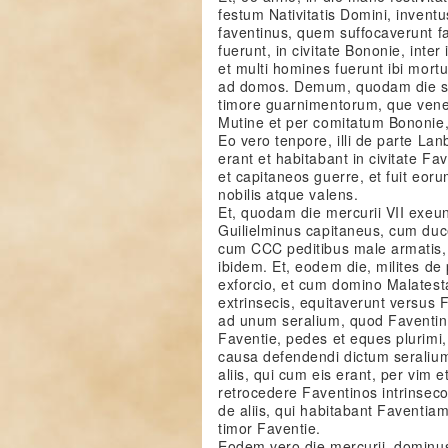
festum Nativitatis Domini, inven
faventinus, quem suffocaverunt fa
fuerunt, in civitate Bononie, inte
et multi homines fuerunt ibi mort
ad domos. Demum, quodam die saba
timore guarnimentorum, que vener
Mutine et per comitatum Bononie, 
Eo vero tenpore, illi de parte La
erant et habitabant in civitate F
et capitaneos guerre, et fuit eor
nobilis atque valens.
Et, quodam die mercurii VII exeu
Guilielminus capitaneus, cum duc
cum CCC peditibus male armatis, 
ibidem. Et, eodem die, milites d
exforcio, et cum domino Malatest
extrinsecis, equitaverunt versus
ad unum seralium, quod Faventini i
Faventie, pedes et eques plurimi
causa defendendi dictum seraliu
aliis, qui cum eis erant, per vim 
retrocedere Faventinos intrinsecos
de aliis, qui habitabant Faventia
timor Faventie.
Eodem vero die mercurii, dominus