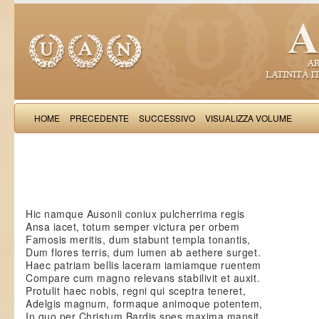
HOME
PRECEDENTE
SUCCESSIVO
VISUALIZZA VOLUME
Paulu
Hic namque Ausonii coniux pulcherrima regis
Ansa iacet, totum semper victura per orbem
Famosis meritis, dum stabunt templa tonantis,
Dum flores terris, dum lumen ab aethere surget.
Haec patriam bellis laceram iamiamque ruentem
Compare cum magno relevans stabilivit et auxit.
Protulit haec nobis, regni qui sceptra teneret,
Adelgis magnum, formaque animoque potentem,
In quo per Christum Bardis spes maxima mansit.