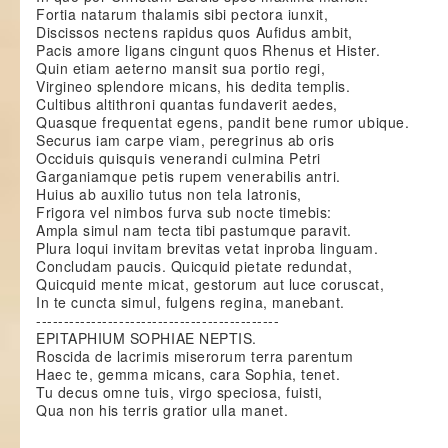
Fortia natarum thalamis sibi pectora iunxit,
Discissos nectens rapidus quos Aufidus ambit,
Pacis amore ligans cingunt quos Rhenus et Hister.
Quin etiam aeterno mansit sua portio regi,
Virgineo splendore micans, his dedita templis.
Cultibus altithroni quantas fundaverit aedes,
Quasque frequentat egens, pandit bene rumor ubique.
Securus iam carpe viam, peregrinus ab oris
Occiduis quisquis venerandi culmina Petri
Garganiamque petis rupem venerabilis antri.
Huius ab auxilio tutus non tela latronis,
Frigora vel nimbos furva sub nocte timebis:
Ampla simul nam tecta tibi pastumque paravit.
Plura loqui invitam brevitas vetat inproba linguam.
Concludam paucis. Quicquid pietate redundat,
Quicquid mente micat, gestorum aut luce coruscat,
In te cuncta simul, fulgens regina, manebant.
--------------------------------------------
EPITAPHIUM SOPHIAE NEPTIS.
Roscida de lacrimis miserorum terra parentum
Haec te, gemma micans, cara Sophia, tenet.
Tu decus omne tuis, virgo speciosa, fuisti,
Qua non his terris gratior ulla manet.