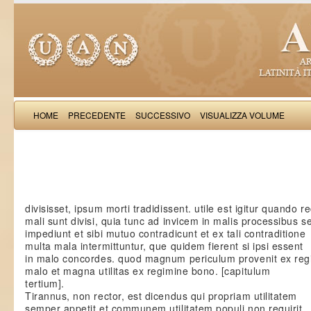
HOME
PRECEDENTE
SUCCESSIVO
VISUALIZZA VOLUME
Iacobus de Varagi
divisisset, ipsum morti tradidissent. utile est igitur quando r
mali sunt divisi, quia tunc ad invicem in malis processibus s
impediunt et sibi mutuo contradicunt et ex tali contraditione
multa mala intermittuntur, que quidem fierent si ipsi essent
in malo concordes. quod magnum periculum provenit ex reg
malo et magna utilitas ex regimine bono. [capitulum
tertium].
Tirannus, non rector, est dicendus qui propriam utilitatem
semper appetit et communem utilitatem populi non requirit,