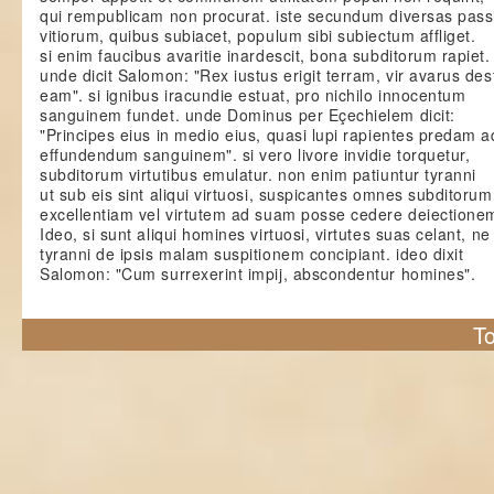
qui rempublicam non procurat. iste secundum diversas pass
vitiorum, quibus subiacet, populum sibi subiectum affliget.
si enim faucibus avaritie inardescit, bona subditorum rapiet.
unde dicit Salomon: "Rex iustus erigit terram, vir avarus dest
eam". si ignibus iracundie estuat, pro nichilo innocentum
sanguinem fundet. unde Dominus per Eçechielem dicit:
"Principes eius in medio eius, quasi lupi rapientes predam a
effundendum sanguinem". si vero livore invidie torquetur,
subditorum virtutibus emulatur. non enim patiuntur tyranni
ut sub eis sint aliqui virtuosi, suspicantes omnes subditorum
excellentiam vel virtutem ad suam posse cedere deiectione
Ideo, si sunt aliqui homines virtuosi, virtutes suas celant, ne 
tyranni de ipsis malam suspitionem concipiant. ideo dixit
Salomon: "Cum surrexerint impij, abscondentur homines".
To