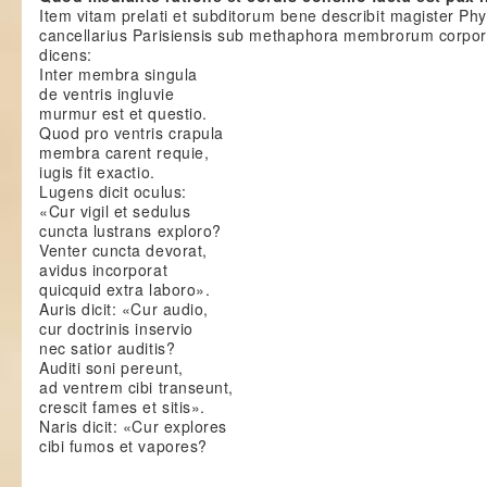
Item vitam prelati et subditorum bene describit magister Phy
cancellarius Parisiensis sub methaphora membrorum corpor
dicens:
Inter membra singula
de ventris ingluvie
murmur est et questio.
Quod pro ventris crapula
membra carent requie,
iugis fit exactio.
Lugens dicit oculus:
«Cur vigil et sedulus
cuncta lustrans exploro?
Venter cuncta devorat,
avidus incorporat
quicquid extra laboro».
Auris dicit: «Cur audio,
cur doctrinis inservio
nec satior auditis?
Auditi soni pereunt,
ad ventrem cibi transeunt,
crescit fames et sitis».
Naris dicit: «Cur explores
cibi fumos et vapores?