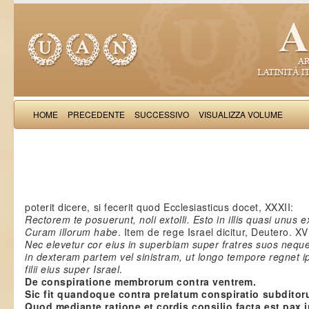
HOME
PRECEDENTE
SUCCESSIVO
VISUALIZZA VOLUME
Salimb
poterit dicere, si fecerit quod Ecclesiasticus docet, XXXII:
Rectorem te posuerunt, noli extolli. Esto in illis quasi unus e
Curam illorum habe
. Item de rege Israel dicitur, Deutero. XVI
Nec elevetur cor eius in superbiam super fratres suos neque
in dexteram partem vel sinistram, ut longo tempore regnet i
filii eius super Israel
.
De conspiratione membrorum contra ventrem.
Sic fit quandoque contra prelatum conspiratio subditor
Quod mediante ratione et cordis consilio facta est pax 