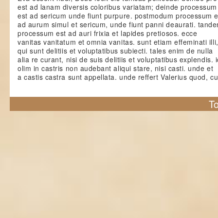
est ad lanam diversis coloribus variatam; deinde processum
est ad sericum unde fiunt purpure. postmodum processum e
ad aurum simul et sericum, unde fiunt panni deaurati. tand
processum est ad auri frixia et lapides pretiosos. ecce
vanitas vanitatum et omnia vanitas. sunt etiam effeminati illi
qui sunt delitiis et voluptatibus subiecti. tales enim de nulla
alia re curant, nisi de suis delitiis et voluptatibus explendis. 
olim in castris non audebant aliqui stare, nisi casti. unde et
a castis castra sunt appellata. unde reffert Valerius quod, c
To