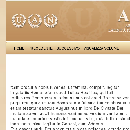
HOME
PRECEDENTE
SUCCESSIVO
VISUALIZZA VOLUME
Iacobus de Varagi
"Sint procul a nobis iuvenes, ut femina, compti". legitur
in ystoriis Romanorum quod Tulius Hostilius, qui fuit
tertius rex Romanorum, primus usus est apud Romanos ves
purpurea, qui cum tota domo sua a fulmine fuit combustus, s
etiam testatur sanctus Augustinus in libro De Civitate Dei.
multum autem auxit humana vanitas ad vestium vanitatem.
materia enim prime vestis fuit multum vilis, quia fuit de simpl
lana. nam, sicut legitur in Genesi, cum Adam et
Eva essent nudi, Deus fecit eis tunicas pelliceas. deinde p