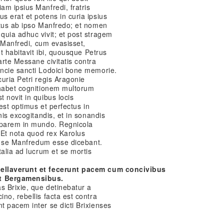
m ipsius Manfredi, fratris
 erat et potens in curia ipsius
ctus ab ipso Manfredo; et nomen
quia adhuc vivit; et post stragem
s Manfredi, cum evasisset,
t habitavit ibi, quousque Petrus
rte Messane civitatis contra
ncie sancti Lodoici bone memorie.
uria Petri regis Aragonie
 habet cognitionem multorum
 novit in quibus locis
 est optimus et perfectus in
nis excogitandis, et in sonandis
 parem in mundo. Regnicola
. Et nota quod rex Karolus
ui se Manfredum esse dicebant.
talia ad lucrum et se mortis
bellaverunt et fecerunt pacem cum concivibus
et Bergamensibus.
s Brixie, que detinebatur a
no, rebellis facta est contra
 pacem inter se dicti Brixienses