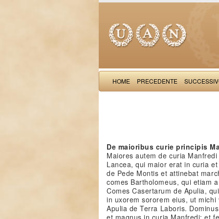
HOME
PRECEDENTE
SUCCESSI
De maioribus curie principis Ma
Maiores autem de curia Manfredi 
Lancea, qui maior erat in curia et p
de Pede Montis et attinebat mar
comes Bartholomeus, qui etiam a
Comes Casertarum de Apulia, qui
in uxorem sororem eius, ut michi
Apulia de Terra Laboris. Dominus
et magnus in curia Manfredi; et fer