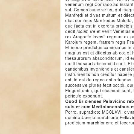
venenum regi Conrado ad instantia
sui. Comes camerarius, qui magnus
Manfredi et dives multum et dile
eius dominus Manfredus Maletta, 
que facta est in exercitu principi
dedit
locum ire
et venit Venetias e
rex Aragonie invasit regnum ex pa
Karolum regem, fratrem regis Fra
Et modo predictus camerarius in c
magnus est et dilectus ab eo; et
thesaurorum absconditorum, id est
multi thesauri absconditi sunt. Et
cantionibus inveniendis et cantile
instrumentis non creditur habere
est, id est de regno est oriundus
successive plures fecit occidi, q
Fingunt enim, qui eiusmodi sunt, 
periculo exponunt.
Quod Brixienses Pelavicino re
suis et cum Mediolanensibus 
Porro, supradicto MCCLXVI, civita
domino Uberto marchione Pellavici
predictum marchionem; et fecerunt