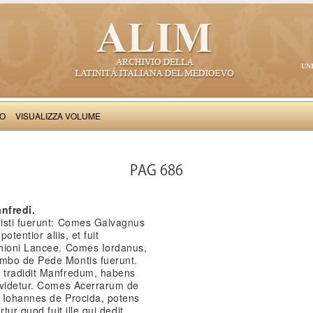
UN
VO
VISUALIZZA VOLUME
Salimbene de Adam: Cronica
PAG 686
nfredi.
isti fuerunt: Comes Galvagnus
otentior aliis, et fuit
chioni Lancee. Comes Iordanus,
mbo de Pede Montis fuerunt.
 tradidit Manfredum, habens
 videtur. Comes Acerrarum de
 Iohannes de Procida, potens
tur quod fuit ille qui dedit