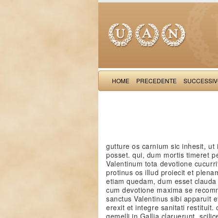
HOME
PRECEDENTE
SUCCESSI
gutture os carnium sic inhesit, ut 
posset. qui, dum mortis timeret 
Valentinum tota devotione cucurrit,
protinus os illud proiecit et plena
etiam quedam, dum esset clauda e
cum devotione maxima se recomme
sanctus Valentinus sibi apparuit 
erexit et integre sanitati restitui
gemelli in Gallia claruerunt, scil