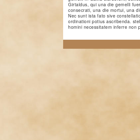
Girtaldus, qui una die gemelli fuer
consecrati, una die mortui, una d
Nec sunt ista fato sive constellat
ordinationi potius ascribenda. ste
homini necessitatem inferre non p