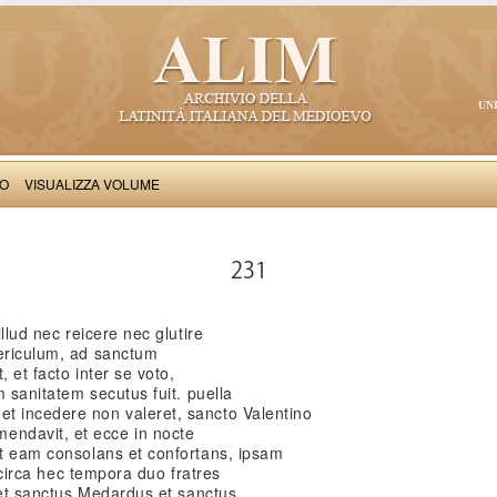
UN
VO
VISUALIZZA VOLUME
Iacobus de Varagine: Chronica civitatis Ianuensis
231
illud nec reicere nec glutire
periculum, ad sanctum
 et facto inter se voto,
m sanitatem secutus fuit. puella
t incedere non valeret, sancto Valentino
ndavit, et ecce in nocte
et eam consolans et confortans, ipsam
t. circa hec tempora duo fratres
icet sanctus Medardus et sanctus