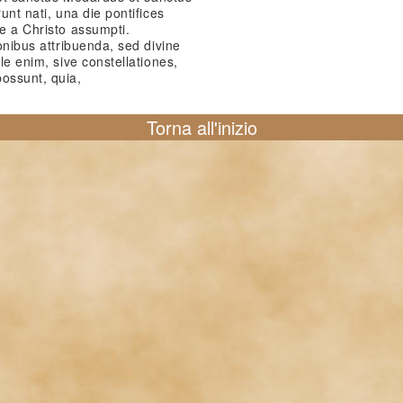
unt nati, una die pontifices
ie a Christo assumpti.
ionibus attribuenda, sed divine
lle enim, sive constellationes,
ossunt, quia,
Torna all'inizio